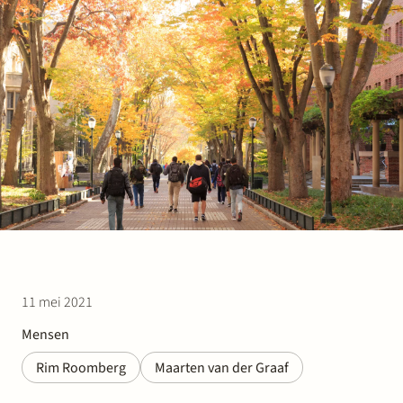
Werken bij Stek
Partner
Exper
11 mei 2021
Mensen
Rim Roomberg
Maarten van der Graaf