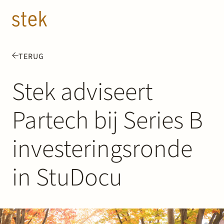
Doorgaan naar inhoud
NL
EN
TERUG
Mensen
Stek adviseert
Expertise
Partech bij Series B
Over ons
investeringsronde
Track record
in StuDocu
News & Insights
Contact