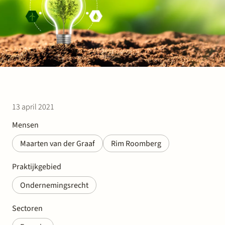
Werken bij Stek
13 april 2021
Partner
Exper
Mensen
Maarten van der Graaf
Rim Roomberg
Praktijkgebied
Ondernemingsrecht
Sectoren