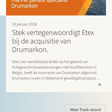
19 januari 2026
Stek vertegenwoordigt Etex
bij de acquisitie van
Drumarkon.
Etex, een wereldwijde leider op het gebied van
lichtgewicht bouwoplossingen met hoofdkantoor in
België, heeft de overname van Drumarkon afgerond.
Drumarkon is een in Nederland gevestigde producent
en leverancier van hoogwaardige brandwerende
panelen voor de scheepsbouw- en jachtbouwmarkt.
Deze transactie stelt Etex en haar Promat-technologie
platform in…
Meer Track record