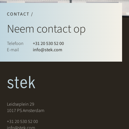
CONTACT /
Neem contact op
Telefoon
+31 20 530 52 00
E-mail
info@stek.com
Leidseplein 29
1017 PS Amsterdam
+31 20 530 52 00
info@stek.com