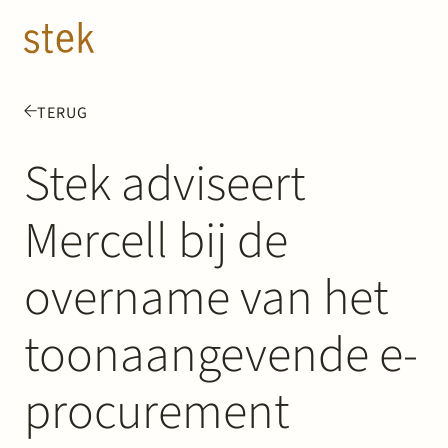
Doorgaan naar inhoud
NL
EN
TERUG
Mensen
Stek adviseert
Expertise
Mercell bij de
Over ons
overname van het
Track record
toonaangevende e-
News & Insights
procurement
Contact