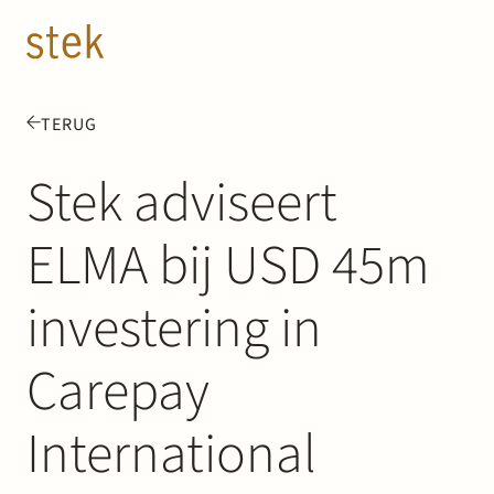
Doorgaan naar inhoud
NL
EN
TERUG
Mensen
Stek adviseert
Expertise
ELMA bij USD 45m
Over ons
investering in
Track record
Carepay
News & Insights
International
Contact