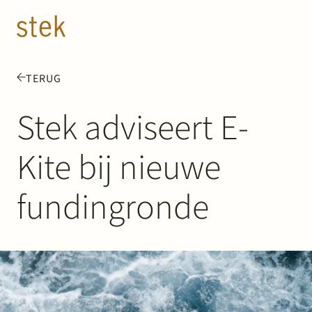
Doorgaan naar inhoud
NL
EN
TERUG
Mensen
Stek adviseert E-
Expertise
Kite bij nieuwe
Over ons
fundingronde
Track record
News & Insights
Contact