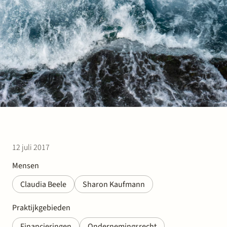
Werken bij Stek
Partner
Exper
12 juli 2017
Mensen
Claudia Beele
Sharon Kaufmann
Praktijkgebieden
Financieringen
Ondernemingsrecht