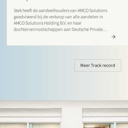
Stek heeft de aandeelhouders van AMCO Solutions
geadviseerd bij de verkoop van alle aandelen in
AMCO Solutions Holding B.V. en haar
dochtervennootschappen aan Deutsche Private
Equity en haar portfoliobedrijf CorpPerformance
BidCo AG. AMCO Solutions is een toonaangevende
OneStream-specialist met een sterke internationale
aanwezigheid in EMEA en APAC en…
Meer Track record