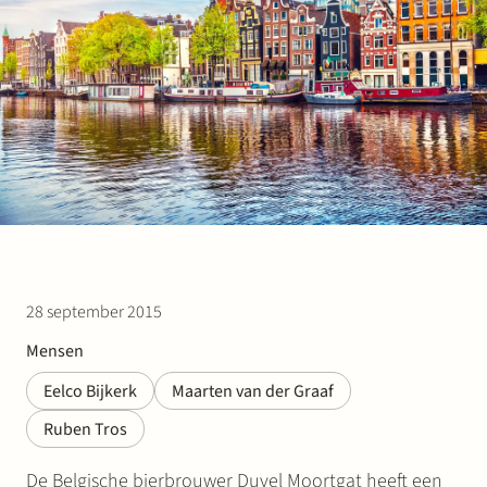
Werken bij Stek
Partner
Exper
28 september 2015
Mensen
Eelco Bijkerk
Maarten van der Graaf
Ruben Tros
De Belgische bierbrouwer Duvel Moortgat heeft een