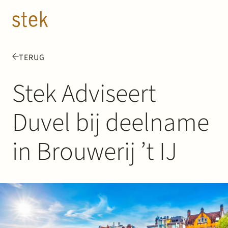
Doorgaan naar inhoud
NL
EN
TERUG
Mensen
Stek Adviseert
Expertise
Duvel bij deelname
Over ons
in Brouwerij ’t IJ
Track record
News & Insights
Contact