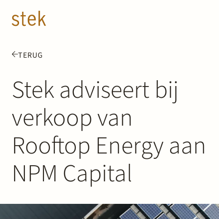
Doorgaan naar inhoud
NL
EN
TERUG
Mensen
Stek adviseert bij
Expertise
verkoop van
Over ons
Rooftop Energy aan
Track record
NPM Capital
News & Insights
Contact