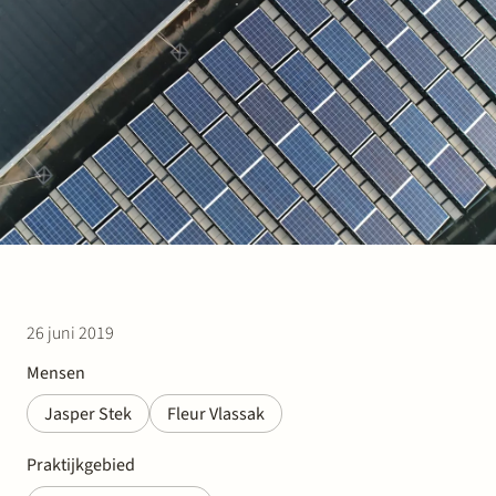
Werken bij Stek
Partner
Exper
26 juni 2019
Mensen
Jasper Stek
Fleur Vlassak
Praktijkgebied