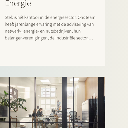
Energie
Stek is hét kantoor in de energiesector. Ons team
heeft jarenlange ervaring met de advisering van
netwerk-, energie- en nutsbedrijven, hun
belangenverenigingen, de industriële sector,
andere grootverbruikers, financiële instellingen,
(strategische) investeerders, alternatieve
verstrekkers van financieringen (zoals
groenfondsen en crowdfunding platforms),