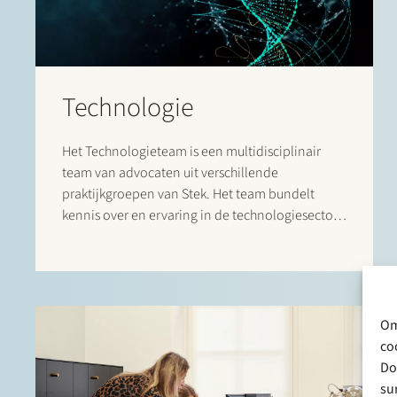
Technologie
Het Technologieteam is een multidisciplinair
team van advocaten uit verschillende
praktijkgroepen van Stek. Het team bundelt
kennis over en ervaring in de technologiesector
en kent een geïntegreerde aanpak vanuit
verschillende juridische disciplines om zo goed
mogelijk op uw wensen en behoeftes in te
spelen.
Om
co
Do
su