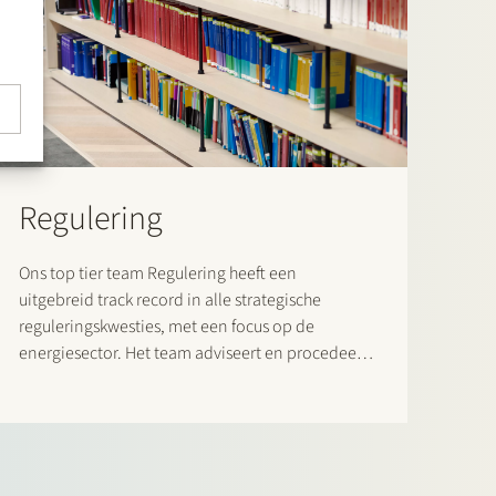
Regulering
Ons top tier team Regulering heeft een
uitgebreid track record in alle strategische
reguleringskwesties, met een focus op de
energiesector. Het team adviseert en procedeert
over sectorspecifieke wet- en regelgeving. Het
heeft een ongeëvenaard netwerk en op
structurele basis te maken met beleidsmakers,
brancheorganisaties, overheden en
toezichthouders.