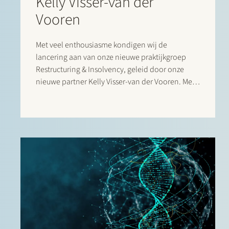
Kelly Visser-van der
Vooren
Met veel enthousiasme kondigen wij de
lancering aan van onze nieuwe praktijkgroep
Restructuring & Insolvency, geleid door onze
nieuwe partner Kelly Visser-van der Vooren. Met
de toevoeging van de Restructuring & Insolvency
praktijk aan onze bestaande corporate, finance,
litigation en regulatory praktijk zijn we…