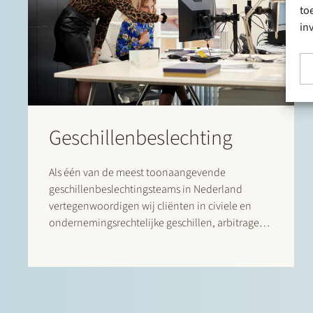
to
in
Geschillenbeslechting
Als één van de meest toonaangevende
geschillenbeslechtingsteams in Nederland
vertegenwoordigen wij cliënten in civiele en
ondernemingsrechtelijke geschillen, arbitrages,
bestuursrechtelijke procedures en alternatieve
vormen van geschillenbeslechting.