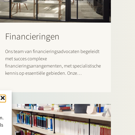
Financieringen
Ons team van financieringsadvocaten begeleidt
met succes complexe
financieringsarrangementen, met specialistische
kennis op essentiële gebieden. Onze
financieringspraktijk bestrijkt het volledige scala
van binnenlandse en grensoverschrijdende
financieringstransacties. Hierin richten wij ons
zowel op financiers als op kredietnemers.
n.
ls