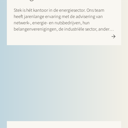
Stek is hét kantoor in de energiesector. Ons team
heeft jarenlange ervaring met de advisering van
netwerk-, energie- en nutsbedrijven, hun
belangenverenigingen, de industriële sector, andere
grootverbruikers, financiële instellingen,
(strategische) investeerders, alternatieve verstrekkers
van financieringen (zoals groenfondsen en
crowdfunding platforms),