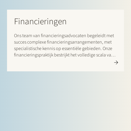
Financieringen
Ons team van financieringsadvocaten begeleidt met
succes complexe financieringsarrangementen, met
specialistische kennis op essentiële gebieden. Onze
financieringspraktijk bestrijkt het volledige scala van
binnenlandse en grensoverschrijdende
financieringstransacties. Hierin richten wij ons zowel
op financiers als op kredietnemers.