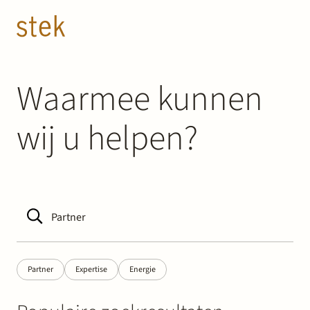
Doorgaan naar inhoud
NL
EN
Mensen
Waarmee kunnen
wij u helpen?
Expertise
Over ons
Track record
News & Insights
Partner
Expertise
Energie
Contact