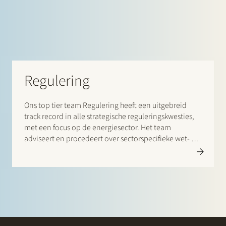
Regulering
Ons top tier team Regulering heeft een uitgebreid
track record in alle strategische reguleringskwesties,
met een focus op de energiesector. Het team
adviseert en procedeert over sectorspecifieke wet- en
regelgeving. Het heeft een ongeëvenaard netwerk en
op structurele basis te maken met beleidsmakers,
brancheorganisaties, overheden en toezichthouders.