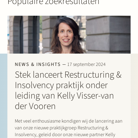
Populaire zoekresultaten
Werken bij Stek
NEWS & INSIGHTS
17 september 2024
Partner
Exper
Stek lanceert Restructuring &
Insolvency praktijk onder
leiding van Kelly Visser-van
der Vooren
Met veel enthousiasme kondigen wij de lancering aan
van onze nieuwe praktijkgroep Restructuring &
Insolvency, geleid door onze nieuwe partner Kelly