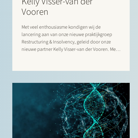
Kelly Visser-van der
Vooren
Met veel enthousiasme kondigen wij de
lancering aan van onze nieuwe praktijkgroep
Restructuring & Insolvency, geleid door onze
nieuwe partner Kelly Visser-van der Vooren. Met
de toevoeging van de Restructuring & Insolvency
praktijk aan onze bestaande corporate, finance,
litigation en regulatory praktijk zijn we…