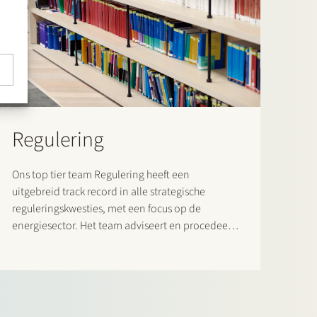
Regulering
Ons top tier team Regulering heeft een
uitgebreid track record in alle strategische
reguleringskwesties, met een focus op de
energiesector. Het team adviseert en procedeert
over sectorspecifieke wet- en regelgeving. Het
heeft een ongeëvenaard netwerk en op
structurele basis te maken met beleidsmakers,
brancheorganisaties, overheden en
toezichthouders.