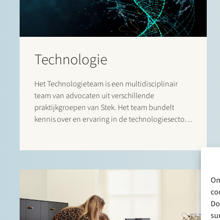
Technologie
Het Technologieteam is een multidisciplinair
team van advocaten uit verschillende
praktijkgroepen van Stek. Het team bundelt
kennis over en ervaring in de technologiesector
en kent een geïntegreerde aanpak vanuit
verschillende juridische disciplines om zo goed
mogelijk op uw wensen en behoeftes in te
spelen.
Om
co
Do
su