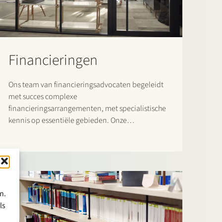
Financieringen
Ons team van financieringsadvocaten begeleidt
met succes complexe
financieringsarrangementen, met specialistische
kennis op essentiële gebieden. Onze
financieringspraktijk bestrijkt het volledige scala
van binnenlandse en grensoverschrijdende
financieringstransacties. Hierin richten wij ons
zowel op financiers als op kredietnemers.
n.
ls