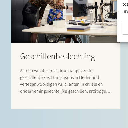
to
in
Geschillenbeslechting
Als één van de meest toonaangevende
geschillenbeslechtingsteams in Nederland
vertegenwoordigen wij cliënten in civiele en
ondernemingsrechtelijke geschillen, arbitrages,
bestuursrechtelijke procedures en alternatieve
vormen van geschillenbeslechting.