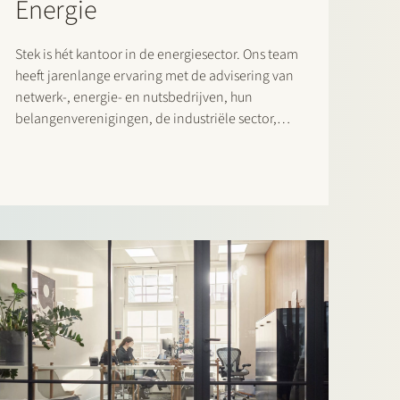
Energie
Stek is hét kantoor in de energiesector. Ons team
heeft jarenlange ervaring met de advisering van
netwerk-, energie- en nutsbedrijven, hun
belangenverenigingen, de industriële sector,
andere grootverbruikers, financiële instellingen,
(strategische) investeerders, alternatieve
verstrekkers van financieringen (zoals
groenfondsen en crowdfunding platforms),