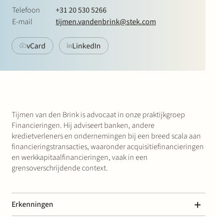
Werken bij Stek
Telefoon
+31 20 530 5266
E-mail
tijmen.vandenbrink@stek.com
vCard
LinkedIn
Partner
Exper
Tijmen van den Brink is advocaat in onze praktijkgroep
Financieringen. Hij adviseert banken, andere
kredietverleners en ondernemingen bij een breed scala aan
financieringstransacties, waaronder acquisitiefinancieringen
en werkkapitaalfinancieringen, vaak in een
grensoverschrijdende context.
Erkenningen