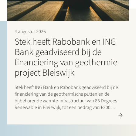
pragmatism. They provide clear, solutions-driven advice
and are highly effective in navigating complex, multi-
jurisdictional transactions.” (2026)
“The team works together very closely in order to assist the
client in any way possible. Deadlines are met.
4 augustus 2026
Communication is very clear. The team is very good at
Stek heeft Rabobank en ING
advising on what items should be negotiated and what is
market practice in terms of settling.” (2024)
Bank geadviseerd bij de
financiering van geothermie
project Bleiswijk
Stek heeft ING Bank en Rabobank geadviseerd bij de
financiering van de geothermische putten en de
bijbehorende warmte-infrastructuur van 85 Degrees
Renewable in Bleiswijk, tot een bedrag van €200
miljoen. 85 Degrees Renewable is een geothermisch
energiebedrijf dat zich richt op de levering van directe
verwarmingsenergie aan…