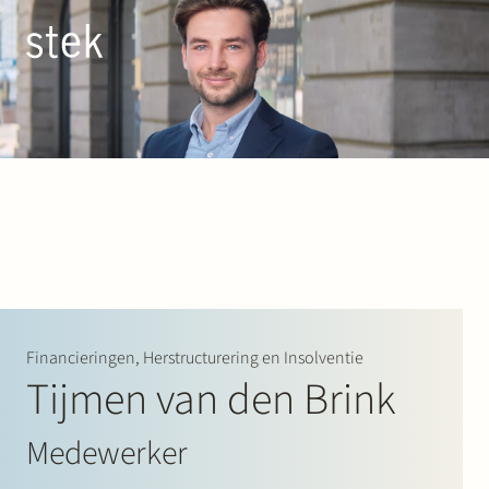
Doorgaan naar inhoud
NL
EN
Mensen
Expertise
Over ons
Track record
Financieringen, Herstructurering en Insolventie
Tijmen van den Brink
News & Insights
Medewerker
Contact