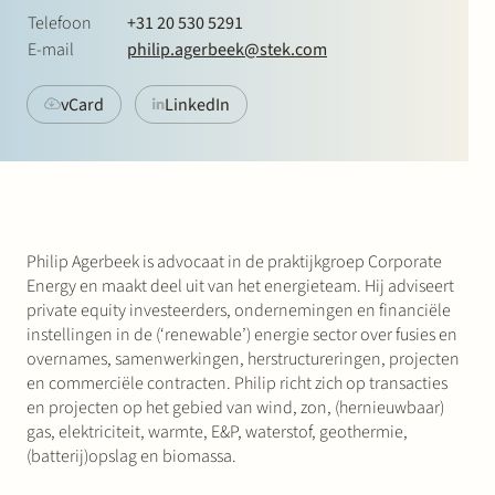
Werken bij Stek
Telefoon
+31 20 530 5291
E-mail
philip.agerbeek@stek.com
vCard
LinkedIn
Partner
Exper
Philip Agerbeek is advocaat in de praktijkgroep Corporate
Energy en maakt deel uit van het energieteam. Hij adviseert
private equity investeerders, ondernemingen en financiële
instellingen in de (‘renewable’) energie sector over fusies en
overnames, samenwerkingen, herstructureringen, projecten
en commerciële contracten. Philip richt zich op transacties
en projecten op het gebied van wind, zon, (hernieuwbaar)
gas, elektriciteit, warmte, E&P, waterstof, geothermie,
(batterij)opslag en biomassa.