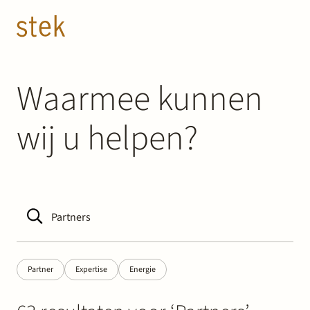
Doorgaan naar inhoud
NL
EN
Mensen
Waarmee kunnen
wij u helpen?
Expertise
Over ons
Track record
News & Insights
Partner
Expertise
Energie
Contact