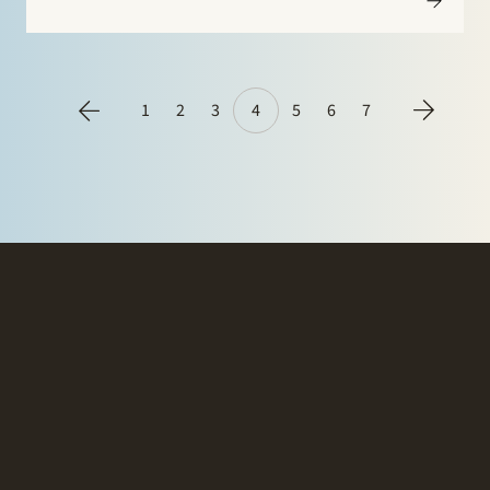
heeft Google misbruik gemaakt van haar
machtspositie door haar eigen producten te
bevoordelen bij het…
1
2
3
4
5
6
7