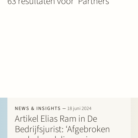
63 resultaten voor ‘Partners’
Werken bij Stek
Partner
Exper
NEWS & INSIGHTS
18 juni 2024
Artikel Elias Ram in De
Bedrijfsjurist: ‘Afgebroken