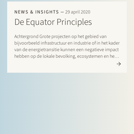
NEWS & INSIGHTS
29 april 2020
De Equator Principles
Achtergrond Grote projecten op het gebied van
bijvoorbeeld infrastructuur en industrie of in het kader
van de energietransitie kunnen een negatieve impact
hebben op de lokale bevolking, ecosystemen en het
milieu. Doordat de focus van investeerders, financiers
en adviseurs van deze projecten vaak met name ligt
op de financiële…