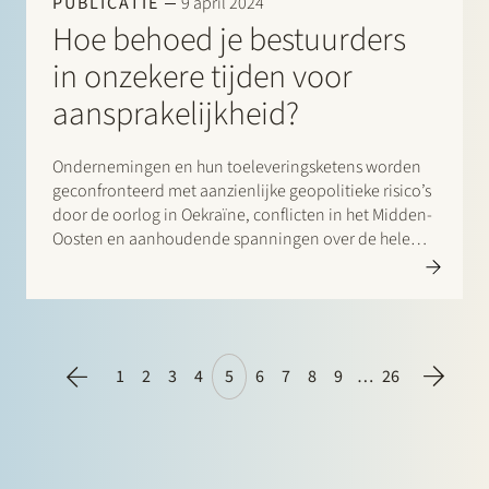
PUBLICATIE
9 april 2024
Hoe behoed je bestuurders
in onzekere tijden voor
aansprakelijkheid?
Ondernemingen en hun toeleveringsketens worden
geconfronteerd met aanzienlijke geopolitieke risico’s
door de oorlog in Oekraïne, conflicten in het Midden-
Oosten en aanhoudende spanningen over de hele
wereld. Ondertussen wordt van ondernemingen in
toenemende mate verwacht dat zij maatregelen
nemen op het gebied van bijvoorbeeld ESG. Samen
met de tendens dat…
1
2
3
4
5
6
7
8
9
…
26