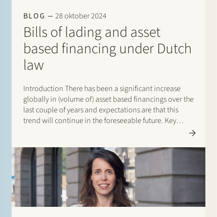
Werken bij Stek
BLOG
28 oktober 2024
Bills of lading and asset
based financing under Dutch
law
Introduction There has been a significant increase
globally in (volume of) asset based financings over the
Partner
Exper
last couple of years and expectations are that this
trend will continue in the foreseeable future. Key
drivers behind the popularity of asset based
financings are, among other things, (i) cost efficiency
(it…