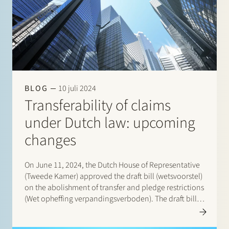
BLOG
10 juli 2024
Transferability of claims
under Dutch law: upcoming
changes
On June 11, 2024, the Dutch House of Representative
(Tweede Kamer) approved the draft bill (wetsvoorstel)
on the abolishment of transfer and pledge restrictions
(Wet opheffing verpandingsverboden). The draft bill
has been submitted to the Dutch Senate (Eerste
Kamer) for adoption and is scheduled for…