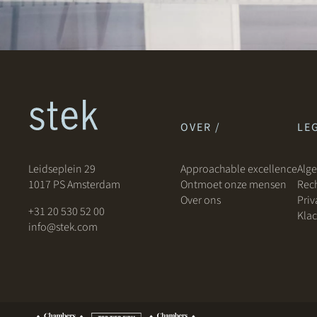
OVER /
LEG
Leidseplein 29
Approachable excellence
Alg
1017 PS Amsterdam
Ontmoet onze mensen
Rech
Over ons
Priv
+31 20 530 52 00
Klac
info@stek.com