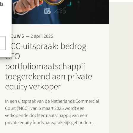
ls
NIEUWS
2 april 2025
NCC-uitspraak: bedrog
CFO
portfoliomaatschappij
toegerekend aan private
equity verkoper
In een uitspraak van de Netherlands Commercial
Court (‘NCC’) van 5 maart 2025 wordt een
verkopende dochtermaatschappij van een
private equity fonds aansprakelijk gehouden
voor bedrog gepleegd door de CFO van haar