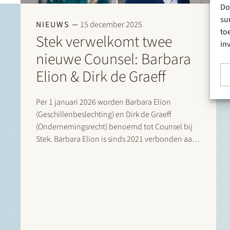
Do
su
NIEUWS
15 december 2025
to
Stek verwelkomt twee
in
nieuwe Counsel: Barbara
Elion & Dirk de Graeff
Per 1 januari 2026 worden Barbara Elion
(Geschillenbeslechting) en Dirk de Graeff
(Ondernemingsrecht) benoemd tot Counsel bij
Stek. Barbara Elion is sinds 2021 verbonden aan
Stek en heeft een brede proces- en
adviespraktijk, met een focus op
ondernemingsrechtelijke geschillenbeslechting.
Zij adviseert en procedeert over onderwerpen
als aandeelhoudersgeschillen,…