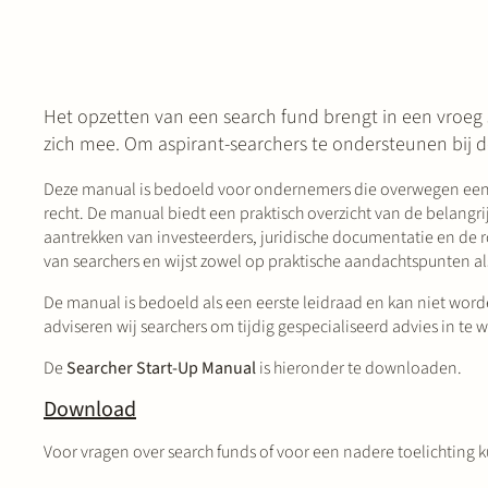
Het opzetten van een search fund brengt in een vroeg 
zich mee. Om aspirant-searchers te ondersteunen bij 
Deze manual is bedoeld voor ondernemers die overwegen een 
recht. De manual biedt een praktisch overzicht van de belangri
aantrekken van investeerders, juridische documentatie en de ro
van searchers en wijst zowel op praktische aandachtspunten a
De manual is bedoeld als een eerste leidraad en kan niet worden
adviseren wij searchers om tijdig gespecialiseerd advies in te 
De
Searcher Start-Up Manual
is hieronder te downloaden.
Download
Voor vragen over search funds of voor een nadere toelichtin