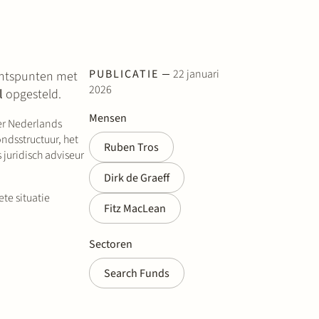
PUBLICATIE
22 januari
achtspunten met
2026
l
opgesteld.
Mensen
er Nederlands
ndsstructuur, het
Ruben Tros
 juridisch adviseur
Dirk de Graeff
te situatie
Fitz MacLean
Sectoren
Search Funds