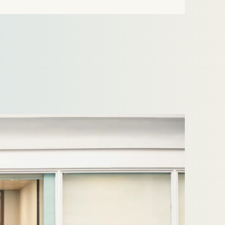
portfoliobedrijf Welten Groep gedurende een
exit-proces. Zie ook het…