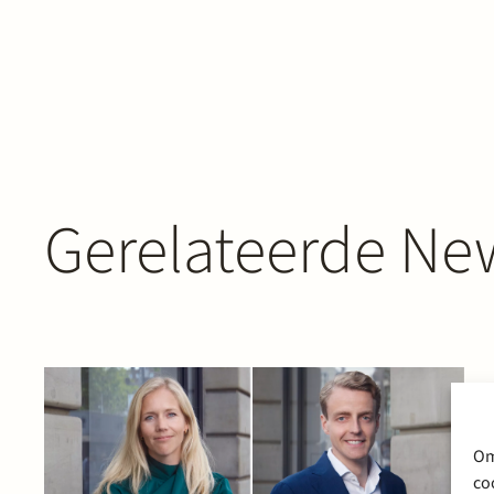
Gerelateerde New
Om
co