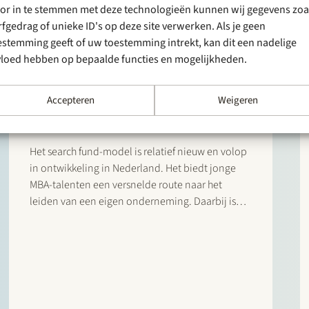
or in te stemmen met deze technologieën kunnen wij gegevens zoa
rfgedrag of unieke ID's op deze site verwerken. Als je geen
estemming geeft of uw toestemming intrekt, kan dit een nadelige
NIEUWS
2 april 2025
vloed hebben op bepaalde functies en mogelijkheden.
Search Funds in opkomst:
hoe MBA’s zonder kapitaal
Accepteren
Weigeren
CEO worden
Het search fund-model is relatief nieuw en volop
in ontwikkeling in Nederland. Het biedt jonge
MBA-talenten een versnelde route naar het
leiden van een eigen onderneming. Daarbij is
het soms nog zoeken naar hoe internationale
marktstandaarden rondom search funds kunnen
worden ingepast in de Nederlandse context.