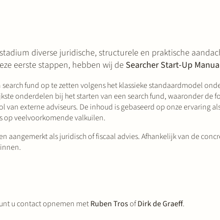
stadium diverse juridische, structurele en praktische aand
deze eerste stappen, hebben wij de
Searcher Start-Up Manua
search fund op te zetten volgens het klassieke standaardmodel ond
jkste onderdelen bij het starten van een search fund, waaronder de fo
l van externe adviseurs. De inhoud is gebaseerd op onze ervaring als
ls op veelvoorkomende valkuilen.
 aangemerkt als juridisch of fiscaal advies. Afhankelijk van de concre
winnen.
g kunt u contact opnemen met
Ruben Tros
of
Dirk de Graeff
.