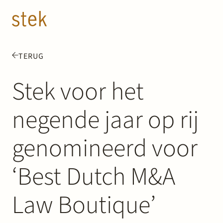
Doorgaan naar inhoud
NL
EN
TERUG
Mensen
Stek voor het
Expertise
negende jaar op rij
Over ons
genomineerd voor
Track record
‘Best Dutch M&A
News & Insights
Law Boutique’
Contact