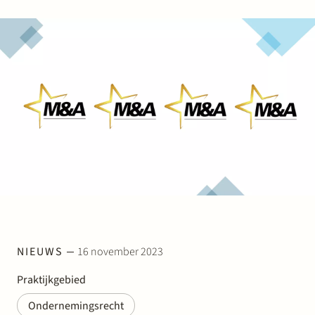
Werken bij Stek
Partner
Exper
NIEUWS
16 november 2023
Praktijkgebied
Ondernemingsrecht