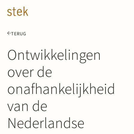
Doorgaan naar inhoud
NL
EN
TERUG
Mensen
Ontwikkelingen
Expertise
over de
Over ons
onafhankelijkheid
Track record
van de
News & Insights
Nederlandse
Contact