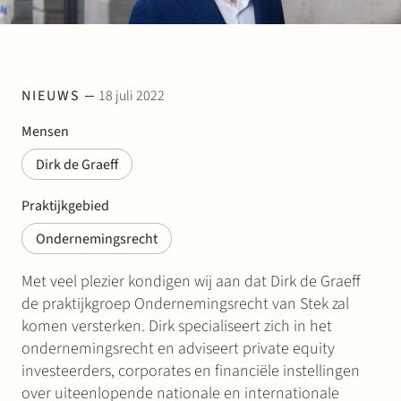
Werken bij Stek
NIEUWS
18 juli 2022
Mensen
Dirk de Graeff
Partner
Exper
Praktijkgebied
Ondernemingsrecht
Met veel plezier kondigen wij aan dat Dirk de Graeff
de praktijkgroep Ondernemingsrecht van Stek zal
komen versterken. Dirk specialiseert zich in het
ondernemingsrecht en adviseert private equity
investeerders, corporates en financiële instellingen
over uiteenlopende nationale en internationale