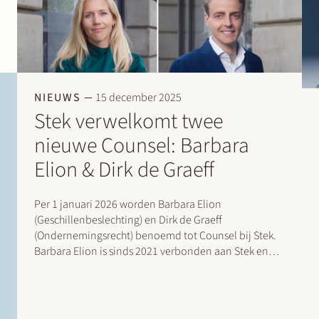
NIEUWS
15 december 2025
Stek verwelkomt twee
nieuwe Counsel: Barbara
Elion & Dirk de Graeff
Per 1 januari 2026 worden Barbara Elion
(Geschillenbeslechting) en Dirk de Graeff
(Ondernemingsrecht) benoemd tot Counsel bij Stek.
Barbara Elion is sinds 2021 verbonden aan Stek en
heeft een brede proces- en adviespraktijk, met een
focus op ondernemingsrechtelijke
geschillenbeslechting. Zij adviseert en procedeert
over onderwerpen als aandeelhoudersgeschillen,…