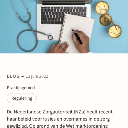
Werken bij Stek
Partner
Exper
BLOG
13 juni 2022
Praktijkgebied
Regulering
De
Nederlandse Zorgautoriteit
(NZa) heeft recent
haar beleid voor fusies en overnames in de zorg
gewijzigd. Op grond van de
Wet marktordening