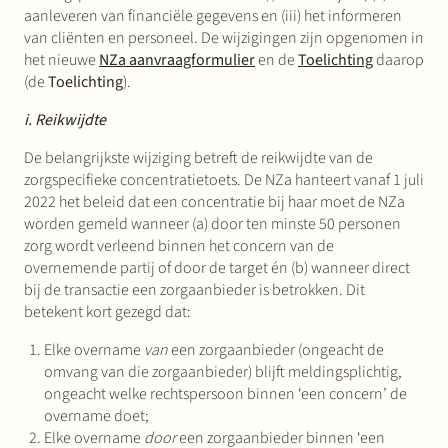
aanleveren van financiële gegevens en (iii) het informeren
van cliënten en personeel. De wijzigingen zijn opgenomen in
het nieuwe
NZa aanvraagformulier
en de
Toelichting
daarop
(de
Toelichting
).
i. Reikwijdte
De belangrijkste wijziging betreft de reikwijdte van de
zorgspecifieke concentratietoets. De NZa hanteert vanaf 1 juli
2022 het beleid dat een concentratie bij haar moet de NZa
worden gemeld wanneer (a) door ten minste 50 personen
zorg wordt verleend binnen het concern van de
overnemende partij of door de target én (b) wanneer direct
bij de transactie een zorgaanbieder is betrokken. Dit
betekent kort gezegd dat:
Elke overname
van
een zorgaanbieder (ongeacht de
omvang van die zorgaanbieder) blijft meldingsplichtig,
ongeacht welke rechtspersoon binnen ‘een concern’ de
overname doet;
Elke overname
door
een zorgaanbieder binnen ‘een