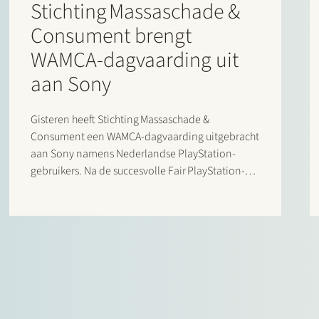
Stichting Massaschade &
Consument brengt
WAMCA-dagvaarding uit
aan Sony
Gisteren heeft Stichting Massaschade &
Consument een WAMCA-dagvaarding uitgebracht
aan Sony namens Nederlandse PlayStation-
gebruikers. Na de succesvolle Fair PlayStation-
campagne start nu formeel de rechtszaak waarin
Sony’s controle over de prijsstelling en
distributie binnen het PlayStation-ecosysteem
centraal staat. De actie volgt op soortgelijke
procedures in het Verenigd Koninkrijk en
Portugal, waar…