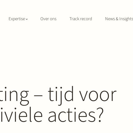
Expertise
Over ons
Track record
News & Insight
ing – tijd voor
viele acties?