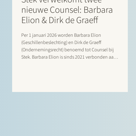
nieuwe Counsel: Barbara
Elion & Dirk de Graeff
Per 1 januari 2026 worden Barbara Elion
(Geschillenbeslechting) en Dirk de Graeff
(Ondernemingsrecht) benoemd tot Counsel bij
Stek. Barbara Elion is sinds 2021 verbonden aan
Stek en heeft een brede proces- en
adviespraktijk, met een focus op
ondernemingsrechtelijke geschillenbeslechting.
Zij adviseert en procedeert over onderwerpen
als aandeelhoudersgeschillen,…