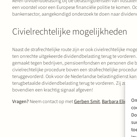
keren dividendbelasting bij de belastingdiensten van lidstat
een voorstel voor een Europese financiële politie te komen. O
bankensector, aangekondigd onderzoek te doen naar dividendf
Civielrechtelijke mogelijkheden
Naast de strafrechtelijke route zijn er ook civielrechtelijke m
ten onrechte uitgekeerde dividendbelasting terug te vorderen
gemaakt tegen bedrijven, pensioenfondsen en personen die bi
civielrechtelijke procedure boven een strafrechtelijke procedu
teruggevorderd. Ook voor de Nederlandse belastingdienst kan d
terugbetaalde dividendbelasting terug te vorderen. Zij zou d
bovendien een krachtig signaal afgeven!
Om
Vragen?
Neem contact op met
Gerben Smit
,
Barbara Elion
en
co
Do
su
to
in