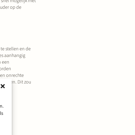
 snel mogelijk met
ouder op de
te stellen en de
res aanhangig
n een
worden
ten onrechte
iensten. Dit zou
n.
ls