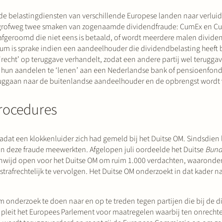
de belastingdiensten van verschillende Europese landen naar verlui
an grofweg twee smaken van zogenaamde dividendfraude: CumEx en C
nd afgeroomd die niet eens is betaald, of wordt meerdere malen divide
um is sprake indien een aandeelhouder die dividendbelasting heeft b
‘recht’ op teruggave verhandelt, zodat een andere partij wel terugga
d hun aandelen te ‘lenen’ aan een Nederlandse bank of pensioenfond
ruggaan naar de buitenlandse aandeelhouder en de opbrengst wordt 
procedures
adat een klokkenluider zich had gemeld bij het Duitse OM. Sindsdien
aan deze fraude meewerkten. Afgelopen juli oordeelde het Duitse
Bund
enwijd open voor het Duitse OM om ruim 1.000 verdachten, waaronder
trafrechtelijk te vervolgen. Het Duitse OM onderzoekt in dat kader na
m onderzoek te doen naar en op te treden tegen partijen die bij de 
o pleit het Europees Parlement voor maatregelen waarbij ten onrecht