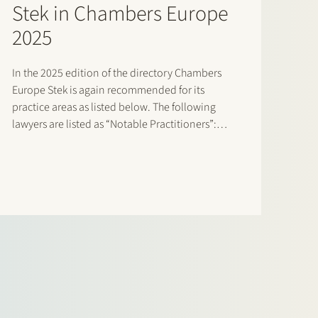
Stek in Chambers Europe
2025
In the 2025 edition of the directory Chambers
Europe Stek is again recommended for its
practice areas as listed below. The following
lawyers are listed as “Notable Practitioners”:
Banking & Finance: Sharon Kaufmann, Herman
Wamelink; Banking & Finance – Project Finance:
Herman Wamelink; Corporate/M&A Mid-Market:
Eelco Bijkerk, Maarten…