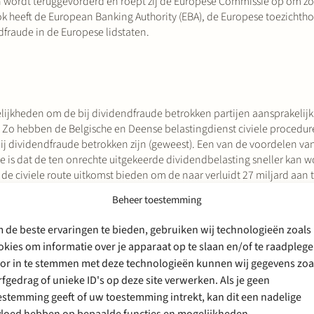
en wordt teruggevorderd en roept zij de Europese Commissie op om zo
ok heeft de European Banking Authority (EBA), de Europese toezichth
raude in de Europese lidstaten.
ogelijkheden om de bij dividendfraude betrokken partijen aansprakelijk 
. Zo hebben de Belgische en Deense belastingdienst civiele procedu
j dividendfraude betrokken zijn (geweest). Een van de voordelen va
re is dat de ten onrechte uitgekeerde dividendbelasting sneller kan 
e civiele route uitkomst bieden om de naar verluidt 27 miljard aan 
aarbij ook de handen ineen kunnen slaan met buitenlandse belastingd
Beheer toestemming
 de beste ervaringen te bieden, gebruiken wij technologieën zoals
/of
Tanja Schasfoort
.
okies om informatie over je apparaat op te slaan en/of te raadplege
or in te stemmen met deze technologieën kunnen wij gegevens zoa
rfgedrag of unieke ID's op deze site verwerken. Als je geen
estemming geeft of uw toestemming intrekt, kan dit een nadelige
vloed hebben op bepaalde functies en mogelijkheden.