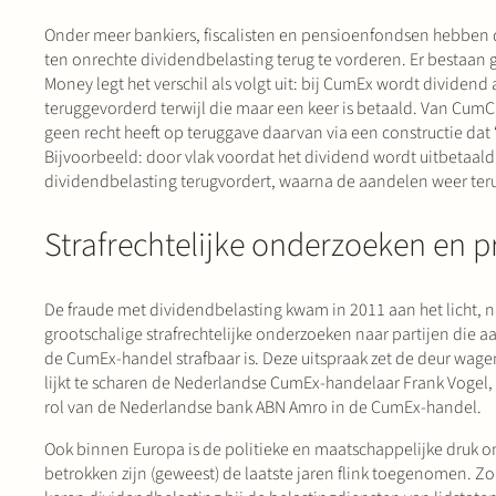
Onder meer bankiers, fiscalisten en pensioenfondsen hebben 
ten onrechte dividendbelasting terug te vorderen. Er besta
Money legt het verschil als volgt uit: bij CumEx wordt divide
teruggevorderd terwijl die maar een keer is betaald. Van CumC
geen recht heeft op teruggave daarvan via een constructie dat 
Bijvoorbeeld: door vlak voordat het dividend wordt uitbetaal
dividendbelasting terugvordert, waarna de aandelen weer te
Strafrechtelijke onderzoeken en 
De fraude met dividendbelasting kwam in 2011 aan het licht, n
grootschalige strafrechtelijke onderzoeken naar partijen die 
de CumEx-handel strafbaar is. Deze uitspraak zet de deur wag
lijkt te scharen de Nederlandse CumEx-handelaar Frank Vogel, s
rol van de Nederlandse bank ABN Amro in de CumEx-handel.
Ook binnen Europa is de politieke en maatschappelijke druk o
betrokken zijn (geweest) de laatste jaren flink toegenomen. Z