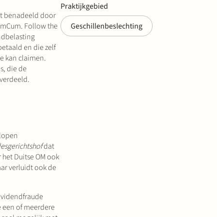
Praktijkgebied
dt benadeeld door
umCum. Follow the
Geschillenbeslechting
ndbelasting
etaald en die zelf
ve kan claimen.
s, die de
verdeeld.
 lopen
esgerichtshof
dat
 het Duitse OM ook
ar verluidt ook de
dividendfraude
e een of meerdere