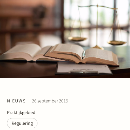
Werken bij Stek
Partner
Exper
NIEUWS
26 september 2019
Praktijkgebied
Regulering