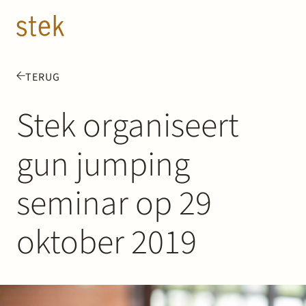
Doorgaan naar inhoud
NL
EN
TERUG
Mensen
Stek organiseert
Expertise
gun jumping
Over ons
seminar op 29
Track record
oktober 2019
News & Insights
Contact