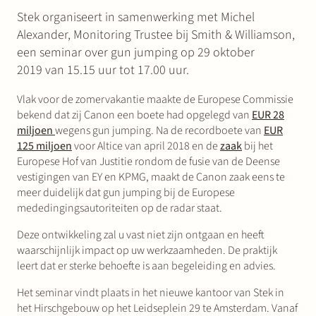
Stek organiseert in samenwerking met Michel
Alexander, Monitoring Trustee bij Smith & Williamson,
een seminar over gun jumping op 29 oktober
2019 van 15.15 uur tot 17.00 uur.
Vlak voor de zomervakantie maakte de Europese Commissie
bekend dat zij Canon een boete had opgelegd van
EUR 28
miljoen
wegens gun jumping. Na de recordboete van
EUR
125 miljoen
voor Altice van april 2018 en de
zaak
bij het
Europese Hof van Justitie rondom de fusie van de Deense
vestigingen van EY en KPMG, maakt de Canon zaak eens te
meer duidelijk dat gun jumping bij de Europese
mededingingsautoriteiten op de radar staat.
Deze ontwikkeling zal u vast niet zijn ontgaan en heeft
waarschijnlijk impact op uw werkzaamheden. De praktijk
leert dat er sterke behoefte is aan begeleiding en advies.
Het seminar vindt plaats in het nieuwe kantoor van Stek in
het Hirschgebouw op het Leidseplein 29 te Amsterdam. Vanaf