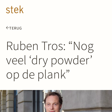
Doorgaan naar inhoud
NL
EN
TERUG
Mensen
Ruben Tros: “Nog
Expertise
veel ‘dry powder’
Over ons
op de plank”
Track record
News & Insights
Contact