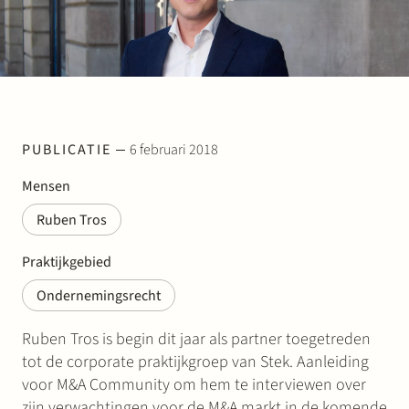
Werken bij Stek
PUBLICATIE
6 februari 2018
Mensen
Partner
Exper
Ruben Tros
Praktijkgebied
Ondernemingsrecht
Ruben Tros is begin dit jaar als partner toegetreden
tot de corporate praktijkgroep van Stek. Aanleiding
voor M&A Community om hem te interviewen over
zijn verwachtingen voor de M&A markt in de komende