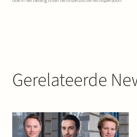
ook in het belang is van de onderzochte rechtspersoon.
Gerelateerde New