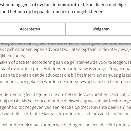
estemming geeft of uw toestemming intrekt, kan dit een nadelige
n keer willen interviewen. Vraag de onderzoeker om zo mogelijk vo
vloed hebben op bepaalde functies en mogelijkheden.
ij wil stellen. Het komt de interviews ten goede als de betrokkenen
Accepteren
Weigeren
pje naar een aansprakelijkstelling van bestuurders en commissarissen
t;
g te laten zijn bij de interviews met (in ieder geval de) zittende b
ris zich door een eigen advocaat wil laten bijstaan in de interviews,
jkheidspolis;
maken of deze ter accordering aan de geïnterviewde voor te leggen. 
taat over wat er precies tijdens een interview is gezegd. Zorg er da
an te bevelen dat de advocaat die bij het interview aanwezig is zel
an er ook voor gekozen worden de interviews op band op te nemen e
 onderneming (en degenen die om het onderzoek hebben verzocht) v
ert bij de OK. Als het concept onderzoeksverslag wezenlijke bevinding
egenheid tot het geven van een reactie op (het relevante deel van) h
 want dit is de laatste kans is de onderzoeksuitkomsten te beïnvloe
n het onderzoek maar kunnen wel bijdragen aan een efficiënt onderz