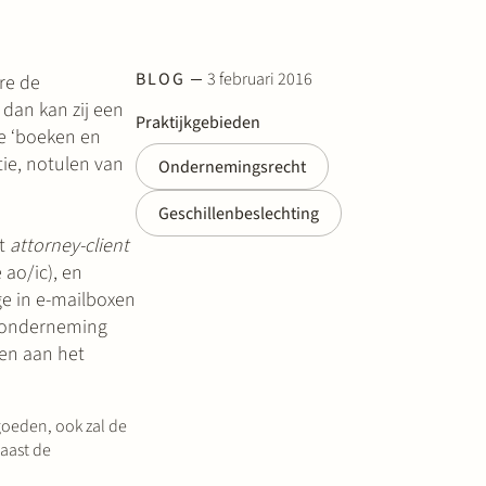
BLOG
3 februari 2016
re de
 dan kan zij een
Praktijkgebieden
le ‘boeken en
tie, notulen van
Ondernemingsrecht
Geschillenbeslechting
et
attorney-client
ao/ic), en
ge in e-mailboxen
e onderneming
ken aan het
goeden, ook zal de
aast de