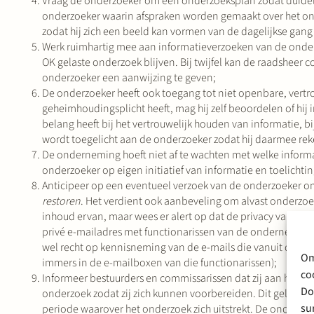
Vraag de onderzoeker om een onderzoeksplan zodat duidelij
onderzoeker waarin afspraken worden gemaakt over het ond
zodat hij zich een beeld kan vormen van de dagelijkse gang
Werk ruimhartig mee aan informatieverzoeken van de onder
OK gelaste onderzoek blijven. Bij twijfel kan de raadsheer
onderzoeker een aanwijzing te geven;
De onderzoeker heeft ook toegang tot niet openbare, vert
geheimhoudingsplicht heeft, mag hij zelf beoordelen of hij 
belang heeft bij het vertrouwelijk houden van informatie, 
wordt toegelicht aan de onderzoeker zodat hij daarmee re
De onderneming hoeft niet af te wachten met welke inform
onderzoeker op eigen initiatief van informatie en toelichti
Anticipeer op een eventueel verzoek van de onderzoeker om
restoren
. Het verdient ook aanbeveling om alvast onderzo
inhoud ervan, maar wees er alert op dat de privacy van de 
privé e-mailadres met functionarissen van de onderneming
wel recht op kennisneming van de e-mails die vanuit deze 
Om
immers in de e-mailboxen van die functionarissen);
co
Informeer bestuurders en commissarissen dat zij aan het o
Do
onderzoek zodat zij zich kunnen voorbereiden. Dit geldt oo
su
periode waarover het onderzoek zich uitstrekt. De onderzoe