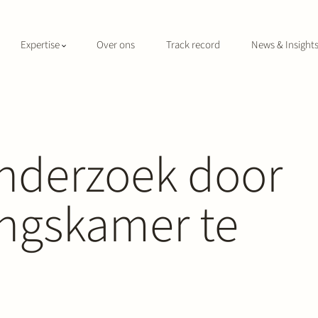
Expertise
Over ons
Track record
News & Insight
nderzoek door
ngskamer te