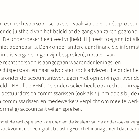
an een rechtspersoon schakelen vaak via de enquêteprocedu
r de juistheid van het beleid of de gang van zaken gegrond,
 onderzoeker heeft veel vrijheid. Hij heeft toegang tot al
niet openbaar is. Denk onder andere aan: financiële informa
 in die vergaderingen zijn besproken), notulen van
 rechtspersoon is aangegaan waaronder lenings- en
echtspersoon en haar advocaten (ook adviezen die onder h
aaronder de accountantsverslagen met opmerkingen over de 
ld DNB of de AFM). De onderzoeker heeft ook recht op inza
 bestuurders en commissarissen (ook als zij inmiddels bij d
rs en commissarissen en medewerkers verplicht om mee te wer
ormalig) accountant willen spreken.
 moet de rechtspersoon de uren en de kosten van de onderzoeker ver
rzoek vormt ook een grote belasting voor het management dat daarn