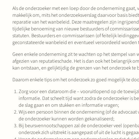
Als de onderzoeker met een loep door de onderneming gaat, vind
makkelijk om, mits het onderzoeksverslag daarvoor basis biedt
reparatie van het wanbeleid. Deze maatregelen zijn ingrijpend:
tijdelijke benoeming van nieuwe bestuurders of commissarissen
statuten. Bestuurders en commissarissen (of feitelijk leidin
geconstateerde wanbeleid en eventueel veroordeeld worden t
Geen enkele onderneming zit te wachten op het stempel van wa
afgezien van reputatieschade. Het is dan ook het belangrijk om
kan ontstaan, en gelijktijdig de grenzen van het onderzoek te
Daarom enkele tips om het onderzoek zo goed mogelijk te doo
Zorg voor een dataroom die – vooruitlopend op de toewijzi
informatie. Dat scheelt tijd want zodra de onderzoeker is b
de slag gaan en om stukken en informatie vragen;
Wijs een persoon binnen de onderneming (of de advocaat 
de onderzoeker kunnen worden gekanaliseerd;
Bij beursvennootschappen zal de onderzoeker veel (openbar
onderzoek zich uitstrekt is aangepast of uit de lucht is geg