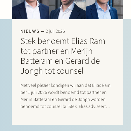
NIEUWS
2 juli 2026
Stek benoemt Elias Ram
tot partner en Merijn
Batteram en Gerard de
Jongh tot counsel
Met veel plezier kondigen wij aan dat Elias Ram
per 1 juli 2026 wordt benoemd tot partner en
Merijn Batteram en Gerard de Jongh worden
benoemd tot counsel bij Stek. Elias adviseert
Nederlandse en internationale private equity
fondsen, managementteams, oprichters,
familiebedrijven en andere corporate cliënten…