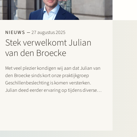
NIEUWS
27 augustus 2025
Stek verwelkomt Julian
van den Broecke
Met veel plezier kondigen wij aan dat Julian van
den Broecke sinds kort onze praktijkgroep
Geschillenbeslechting is komen versterken.
Julian deed eerder ervaring op tijdens diverse
stages in de procespraktijk, waaronder bij de
wetgevingssector Privaatrecht van het Ministerie
van Justitie en Veiligheid. Bij Stek zal hij zich…