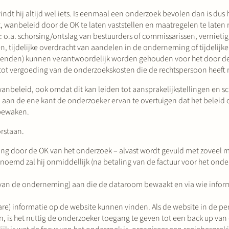
t hij altijd wel iets. Is eenmaal een onderzoek bevolen dan is dus he
, wanbeleid door de OK te laten vaststellen en maatregelen te laten
 o.a. schorsing/ontslag van bestuurders of commissarissen, vernietig
, tijdelijke overdracht van aandelen in de onderneming of tijdelijke
ggevenden) kunnen verantwoordelijk worden gehouden voor het door d
ot vergoeding van de onderzoekskosten die de rechtspersoon heef
nbeleid, ook omdat dit kan leiden tot aansprakelijkstellingen en s
 aan de ene kant de onderzoeker ervan te overtuigen dat het beleid de
 bewaken.
rstaan.
ng door de OK van het onderzoek – alvast wordt gevuld met zoveel m
enoemd zal hij onmiddellijk (na betaling van de factuur voor het ond
van de onderneming) aan die de dataroom bewaakt en via wie infor
e) informatie op de website kunnen vinden. Als de website in de pe
aan, is het nuttig de onderzoeker toegang te geven tot een back up va