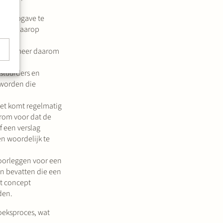
oraf opgave te
 zich daarop
. Informeer daarom
estuurders en
 worden die
Het komt regelmatig
arom voor dat de
f een verslag
n woordelijk te
oorleggen voor een
en bevatten die een
et concept
den.
oeksproces, wat