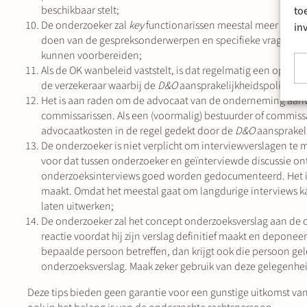
beschikbaar stelt;
to
De onderzoeker zal
key
functionarissen meestal meer dan éé
in
doen van de gespreksonderwerpen en specifieke vragen die h
kunnen voorbereiden;
Als de OK wanbeleid vaststelt, is dat regelmatig een opsta
de verzekeraar waarbij de
D&O
aansprakelijkheidspolis loop
Het is aan raden om de advocaat van de onderneming aanwezi
commissarissen. Als een (voormalig) bestuurder of commissa
advocaatkosten in de regel gedekt door de
D&O
aansprakeli
De onderzoeker is niet verplicht om interviewverslagen te 
voor dat tussen onderzoeker en geïnterviewde discussie onts
onderzoeksinterviews goed worden gedocumenteerd. Het is a
maakt. Omdat het meestal gaat om langdurige interviews k
laten uitwerken;
De onderzoeker zal het concept onderzoeksverslag aan de
reactie voordat hij zijn verslag definitief maakt en depone
bepaalde persoon betreffen, dan krijgt ook die persoon gel
onderzoeksverslag. Maak zeker gebruik van deze gelegenheid
Deze tips bieden geen garantie voor een gunstige uitkomst va