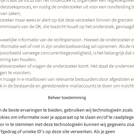
k is wat de focus van het onderzoek is, organiseer een regiebesprek
erzoeksproces, en nodig de onderzoeker uit voor een rondleiding b
 van zaken;
zoeker maar wees er alert op dat deze verzoeken binnen de grenzen
 commissaris van de OK, die toezicht houdt op het onderzoek, gevraa
rouwelijke informatie van de rechtspersoon. Hoewel de onderzoeker 
informatie wel of niet in zijn onderzoeksverslag wil opnemen. Als de
bijvoorbeeld vanwege concurrentiegevoeligheid, is het belangrijk da
kening kan houden;
atieverzoeken of vragen de onderzoeker komt. Het staat de ondernem
ngen te voorzien;
 inzage in e-mailboxen van relevante bestuurders door afgesloten 
ek in de bestaande en
gerestorede
e-mailaccounts te doen om inzicht 
betrokkenen niet wordt geschonden. Commissarissen zullen in de rege
Beheer toestemming
 communiceren. De onderzoeker heeft geen toegang tot die privé ac
accounts met functionarissen van de onderneming zijn gewisseld – d
 de beste ervaringen te bieden, gebruiken wij technologieën zoals
okies om informatie over je apparaat op te slaan en/of te raadplege
nderzoek moeten meewerken. Het is nuttig hen te
briefen
over de ond
or in te stemmen met deze technologieën kunnen wij gegevens zoa
k voor de personen die al zijn vertrokken maar bestuurder of commiss
rfgedrag of unieke ID's op deze site verwerken. Als je geen
ker zal er prijs op stellen als de onderneming de contactgegevens v