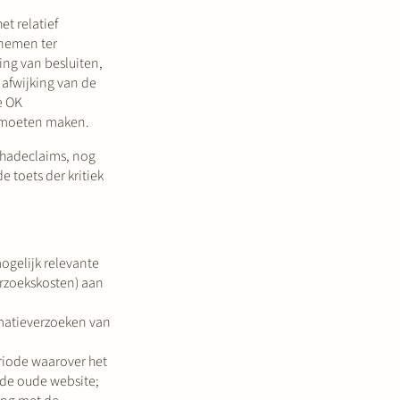
t relatief
 nemen ter
ing van besluiten,
 afwijking van de
e OK
t moeten maken.
chadeclaims, nog
 toets der kritiek
ogelijk relevante
erzoekskosten) aan
matieverzoeken van
riode waarover het
n de oude website;