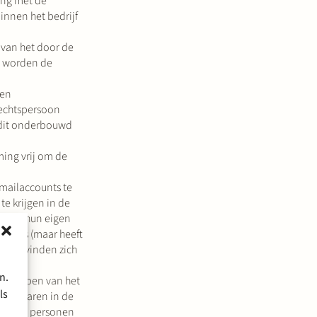
ing met de
innen het bedrijf
 van het door de
gd worden de
een
 rechtspersoon
t dit onderbouwd
ing vrij om de
emailaccounts te
te krijgen in de
l via hun eigen
counts (maar heeft
eze bevinden zich
n.
erwerpen van het
ls
aris waren in de
an deze personen