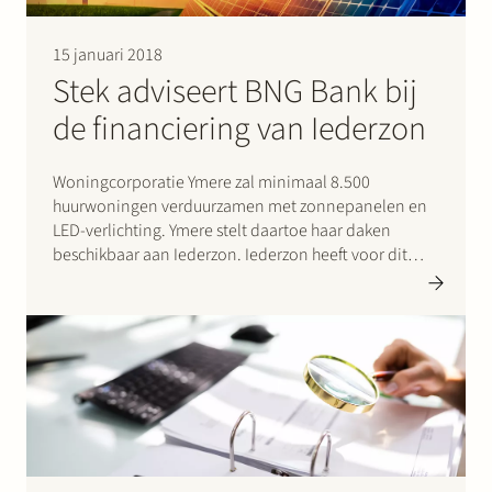
Werken bij Stek
15 januari 2018
Stek adviseert BNG Bank bij
de financiering van Iederzon
Woningcorporatie Ymere zal minimaal 8.500
huurwoningen verduurzamen met zonnepanelen en
LED-verlichting. Ymere stelt daartoe haar daken
Partner
Expertise
Energie
beschikbaar aan Iederzon. Iederzon heeft voor dit
doel financiering aangetrokken van BNG Bank als
Volg ons
senior financier en van de gemeente Amsterdam en
twee crowdfund platforms, Zonnepanelendelen en
Greencrowd, als junior financiers. Stek adviseerde
BNG…