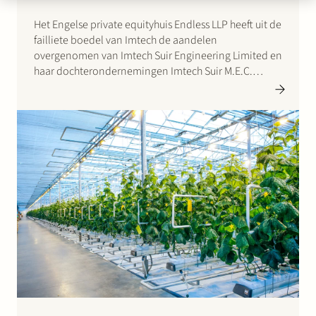
Het Engelse private equityhuis Endless LLP heeft uit de
failliete boedel van Imtech de aandelen
overgenomen van Imtech Suir Engineering Limited en
haar dochterondernemingen Imtech Suir M.E.C.
Limited, Imtech Suir Saoudi Arabia LLC en Imtech Suir
Quatar LLC. Met deze transactie zijn 700 banen in
Ierland gered. Klik hier…