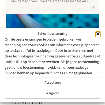
van de bedrijven Conver, Herder, Precision Makers,
Roberine en Votex. De bedrijven zijn gespecialiseerd
in berm-, groen- en slootonderhoud en combineren
dat met innovatieve mechatronica (apparaten…
Beheer toestemming
Om de beste ervaringen te bieden, gebruiken wij
technologieën zoals cookies om informatie over je apparaat
op te slaan en/of te raadplegen. Door in te stemmen met
deze technologieën kunnen wij gegevens zoals surfgedrag of
unieke ID's op deze site verwerken. Als je geen toestemming
geeft of uw toestemming intrekt, kan dit een nadelige
invloed hebben op bepaalde functies en mogelijkheden.
16 september 2015
Accepteren
Stek adviseert Endless LLP bij
overname van Imtechs Ierse
Weigeren
activiteiten