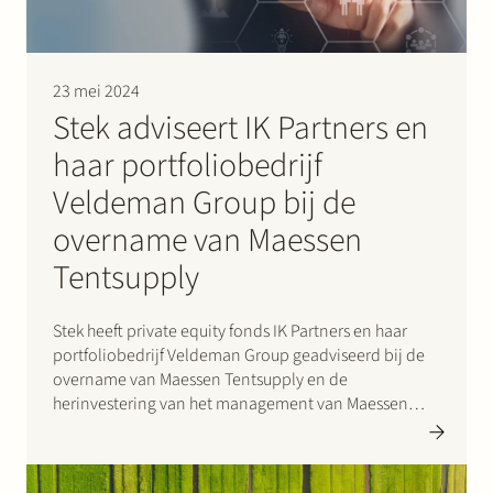
Werken bij Stek
23 mei 2024
Stek adviseert IK Partners en
haar portfoliobedrijf
Veldeman Group bij de
overname van Maessen
Partner
Expertise
Energie
Tentsupply
Volg ons
Stek heeft private equity fonds IK Partners en haar
portfoliobedrijf Veldeman Group geadviseerd bij de
overname van Maessen Tentsupply en de
herinvestering van het management van Maessen
Tentsupply. Veldeman Group is een in België
gevestigde specialist in tentstructuren en modulaire
infrastructuur. Maessen Tentsupply is een gevestigde