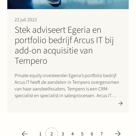
22 juli 2022
Stek adviseert Egeria en
portfolio bedrijf Arcus IT bij
add-on acquisitie van
Tempero
Private equity investeerder Egeria’s portfolio bedrijf
Arcus IT heeft de aandelen in Tempero overgenomen
van haar aandeelhouders. Tempero is een CRM-
specialist en specialist in salesprocessen. Arcus IT
heeft acht vestigingen in Nederland en is
gespecialiseerd in infrastructuur, technisch
applicatiebeheer en werkplekautomatisering. Stek
adviseerde Egeria en Arcus IT in deze transactie.
1
2
3
4
5
6
7