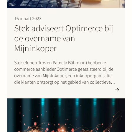
16 maart 2023
Stek adviseert Optimerce bij
de overname van
Mijninkoper
Stek (Ruben Tros en Pamela Bührman) hebben e-
commerce aanbieder Optimerce geassisteerd bij de
overname van MijnInkoper, een inkooporganisatie
die klanten ontzorgt op het gebied van collectieve
inkoop en online verkoop van producten en
diensten middels een tailor made online
verkoopplatform. Optimerce richt zich met name op
het verzorgen van ledenvoordeelcampagnes…