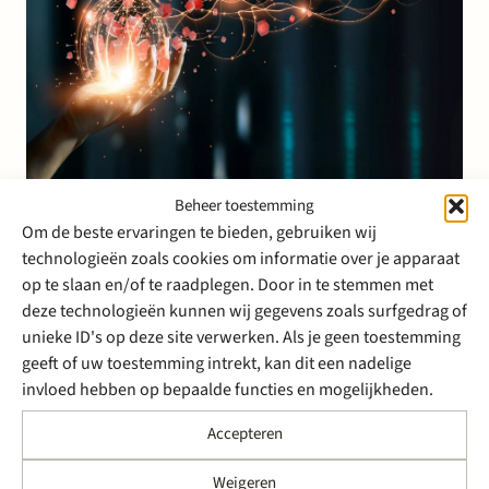
Beheer toestemming
16 maart 2023
Om de beste ervaringen te bieden, gebruiken wij
Stek adviseert Egeria en
technologieën zoals cookies om informatie over je apparaat
Arcus IT bij overname van
op te slaan en/of te raadplegen. Door in te stemmen met
deze technologieën kunnen wij gegevens zoals surfgedrag of
Infradax
unieke ID's op deze site verwerken. Als je geen toestemming
geeft of uw toestemming intrekt, kan dit een nadelige
Private equity investeerder Egeria’s portfolio bedrijf
invloed hebben op bepaalde functies en mogelijkheden.
Arcus IT heeft Infradax overgenomen. Infradax is net
als Arcus IT een landelijke IT-dienstverlener die
Accepteren
organisaties helpt met continuïteit, productiviteit en
vernieuwing door inzet van IT. Stek adviseerde Egeria
Weigeren