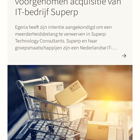
voorgenomen acquisitie van
IT-bedrijf Superp
Egeria heeft zijn intentie aangekondigd om een
meerderheidsbelang te verwerven in Superp
Technology Consultants. Superp en haar
groepsmaatschappijen zijn een Nederlandse IT-
service provider gespecialiseerd in de implementatie
en het beheer van SAP-software. De groep heeft
ongeveer 300 werknemers en bedient klanten zoals
Jumbo en Nationale Nederlanden. Afronding van de
overname…