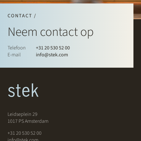
CONTACT /
Neem contact op
Telefoon
+31 20 530 52 00
E-mail
info@stek.com
Leidseplein 29
1017 PS Amsterdam
+31 20 530 52 00
info@stek.com