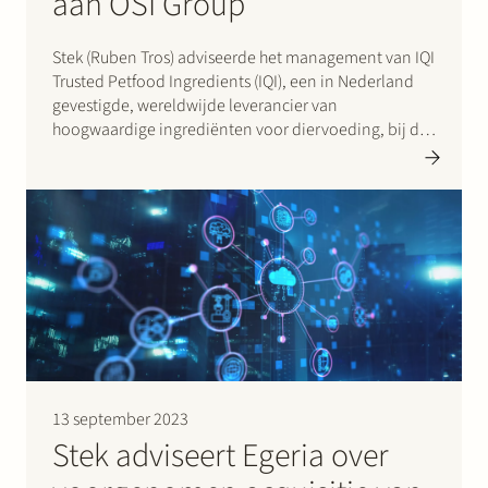
aan OSI Group
Stek (Ruben Tros) adviseerde het management van IQI
Trusted Petfood Ingredients (IQI), een in Nederland
gevestigde, wereldwijde leverancier van
hoogwaardige ingrediënten voor diervoeding, bij de
verkoop van IQI aan OSI Group, de wereldwijd
toonaangevende leverancier van op maat gemaakte
voedingsproducten aan ’s werelds toonaangevende
foodservice- en retailvoedingsmerken.
13 september 2023
Stek adviseert Egeria over