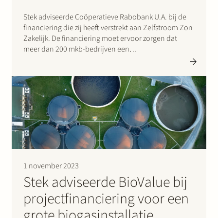
Stek adviseerde Coöperatieve Rabobank U.A. bij de
financiering die zij heeft verstrekt aan Zelfstroom Zon
Zakelijk. De financiering moet ervoor zorgen dat
meer dan 200 mkb-bedrijven een
zonnepaneelinstallatie krijgen via het “energy-as-a-
service” leasemodel. De financiering is verstrekt op
basis van een financieringsvorm waarmee Rabobank
bedrijven ondersteunt die energy-as-a-service
aanbieden:…
1 november 2023
Stek adviseerde BioValue bij
projectfinanciering voor een
grote biogasinstallatie