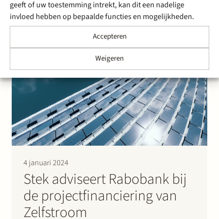
geeft of uw toestemming intrekt, kan dit een nadelige
Dispatch, een Nederlandse batterij ontwikkelaar, gaat
invloed hebben op bepaalde functies en mogelijkheden.
het grootste stand-alone batterijopslagsysteem
(BESS) van Nederland bouwen, waarbij Stek optrad
Accepteren
als adviserende partij. De batterij met een capaciteit
van 45 MW/90 MWh wordt de komende maanden
Weigeren
gebouwd in het havengebied van Dordrecht op een
terrein van 6000 m². De BESS…
4 januari 2024
Stek adviseert Rabobank bij
de projectfinanciering van
Zelfstroom