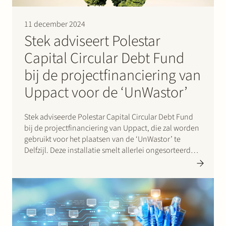
11 december 2024
Stek adviseert Polestar
Capital Circular Debt Fund
bij de projectfinanciering van
Uppact voor de ‘UnWastor’
Stek adviseerde Polestar Capital Circular Debt Fund
bij de projectfinanciering van Uppact, die zal worden
gebruikt voor het plaatsen van de ‘UnWastor’ te
Delfzijl. Deze installatie smelt allerlei ongesorteerd
afval en zet het om in hoogwaardige nieuwe bouw- en
constructiematerialen. De gerecycelde producten zijn
100% circulair, en voor elke…