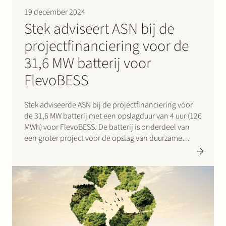
Werken bij Stek
19 december 2024
Stek adviseert ASN bij de
projectfinanciering voor de
31,6 MW batterij voor
FlevoBESS
Stek adviseerde ASN bij de projectfinanciering voor
Partner
Expertise
Energie
de 31,6 MW batterij met een opslagduur van 4 uur (126
MWh) voor FlevoBESS. De batterij is onderdeel van
Volg ons
een groter project voor de opslag van duurzame
energie, een gezamenlijk initiatief van FlevoBESS,
GreenPowerBank Dronten en Pure Energie. De
batterij wordt een…