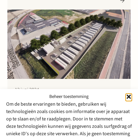
kunnen produceren. Dat is voldoende om jaarlijks
meer…
12 juni 2024
Beheer toestemming
Stek adviseert Dispatch bij
Om de beste ervaringen te bieden, gebruiken wij
bouw van grootste stand-
technologieën zoals cookies om informatie over je apparaat
alone batterijopslagsysteem
op te slaan en/of te raadplegen. Door in te stemmen met
deze technologieën kunnen wij gegevens zoals surfgedrag of
van Nederland
unieke ID's op deze site verwerken. Als je geen toestemming