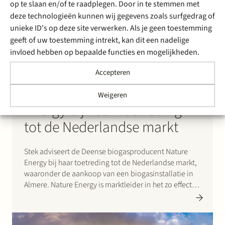
op te slaan en/of te raadplegen. Door in te stemmen met
deze technologieën kunnen wij gegevens zoals surfgedrag of
unieke ID's op deze site verwerken. Als je geen toestemming
geeft of uw toestemming intrekt, kan dit een nadelige
invloed hebben op bepaalde functies en mogelijkheden.
1 april 2022
Stek adviseert Deense
Accepteren
biogasproducent Nature
Weigeren
Energy bij haar toetreding
tot de Nederlandse markt
Stek adviseert de Deense biogasproducent Nature
Energy bij haar toetreding tot de Nederlandse markt,
waaronder de aankoop van een biogasinstallatie in
Almere. Nature Energy is marktleider in het zo effectief
mogelijk omzetten van biomassa in groen, CO2-
neutraal gas. Het bedrijf bezit en exploiteert
momenteel 12 biogasinstallaties in Denemarken, en