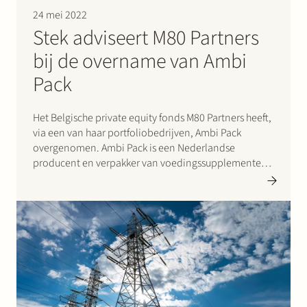
24 mei 2022
Stek adviseert M80 Partners
bij de overname van Ambi
Pack
Het Belgische private equity fonds M80 Partners heeft,
via een van haar portfoliobedrijven, Ambi Pack
overgenomen. Ambi Pack is een Nederlandse
producent en verpakker van voedingssupplementen,
mede actief in Duitsland. Door de overname breidt
NaturaCare haar activiteiten uit naar de Nederlandse,
Duitse en Scandinavische markt, en tezamen met de
Franse…