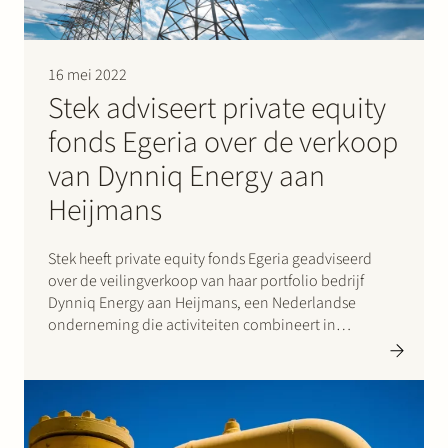
16 mei 2022
Stek adviseert private equity
fonds Egeria over de verkoop
van Dynniq Energy aan
Heijmans
Stek heeft private equity fonds Egeria geadviseerd
over de veilingverkoop van haar portfolio bedrijf
Dynniq Energy aan Heijmans, een Nederlandse
onderneming die activiteiten combineert in
vastgoed, bouw & techniek en infra. Dynniq Energy is
een Nederlandse specialist in het ontwerpen,
bouwen en verbeteren van stroomstations in hoog-,
midden- en laagspanning…