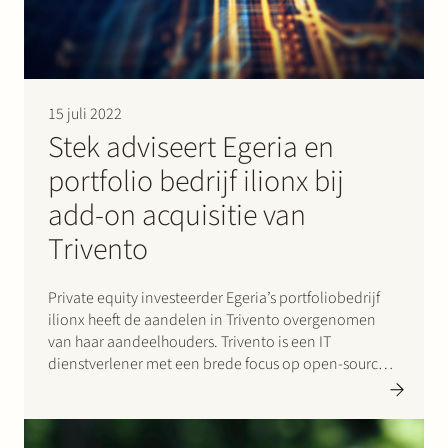
Werken bij Stek
15 juli 2022
Stek adviseert Egeria en
portfolio bedrijf ilionx bij
add-on acquisitie van
Partner
Expertise
Energie
Trivento
Volg ons
Private equity investeerder Egeria’s portfoliobedrijf
ilionx heeft de aandelen in Trivento overgenomen
van haar aandeelhouders. Trivento is een IT
dienstverlener met een brede focus op open-source
ontwikkeling en is gespecialiseerd in fit-for-purpose
oplossingen. Door deze transactie versterkt ilionx
haar positie als IT-dienstverlener in het mid-market