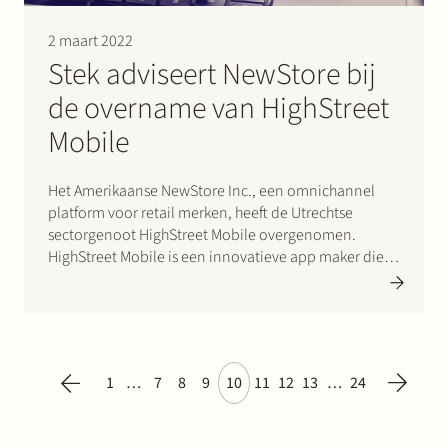
2 maart 2022
Stek adviseert NewStore bij
de overname van HighStreet
Mobile
Het Amerikaanse NewStore Inc., een omnichannel
platform voor retail merken, heeft de Utrechtse
sectorgenoot HighStreet Mobile overgenomen.
HighStreet Mobile is een innovatieve app maker die
internationale kledingmerken zoals G-star Raw, Vince
en Scotch & Soda voorziet van prachtige native
mobile shopping apps. Per 14 januari 2022, opereert
HighStreet Mobile onder…
1
…
7
8
9
10
11
12
13
…
24