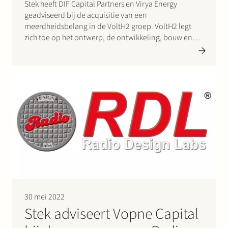
Stek heeft DIF Capital Partners en Virya Energy
geadviseerd bij de acquisitie van een
meerdheidsbelang in de VoltH2 groep. VoltH2 legt
zich toe op het ontwerp, de ontwikkeling, bouw en
uitbating van groenewaterstoffabrieken in Europa. De
eerste twee productiefaciliteiten worden momenteel
ontwikkeld in Vlissingen en Terneuzen. DIF Capital
Partners en…
30 mei 2022
Stek adviseert Vopne Capital