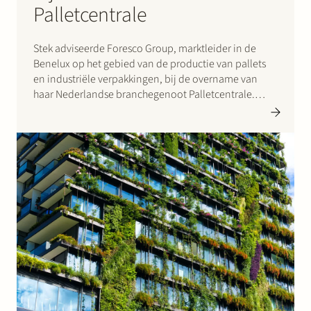
Palletcentrale
Stek adviseerde Foresco Group, marktleider in de
Benelux op het gebied van de productie van pallets
en industriële verpakkingen, bij de overname van
haar Nederlandse branchegenoot Palletcentrale.
Palletcentrale, gevestigd in Moerdijk, is met 150
werknemers en zes vestigingen een belangrijke
leverancier van e-commercebedrijven als Amazon,
Coolblue en Bol.com en logistieke…