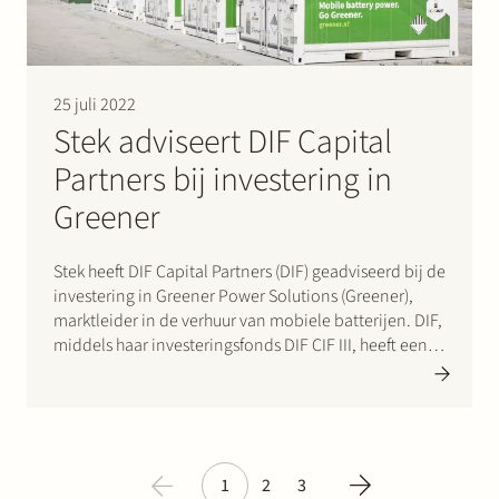
25 juli 2022
Stek adviseert DIF Capital
Partners bij investering in
Greener
Stek heeft DIF Capital Partners (DIF) geadviseerd bij de
investering in Greener Power Solutions (Greener),
marktleider in de verhuur van mobiele batterijen. DIF,
middels haar investeringsfonds DIF CIF III, heeft een
meerderheidsbelang verworven in Greener en
kapitaal verschaft om de marktpositie in Nederland
en daarbuiten te verstevigen door verder te…
1
2
3