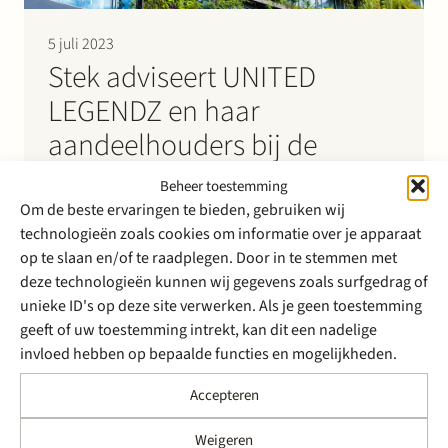
5 juli 2023
Stek adviseert UNITED
LEGENDZ en haar
aandeelhouders bij de
samenwerking met OMDUS
Beheer toestemming
Om de beste ervaringen te bieden, gebruiken wij
Renovatie- en onderhoudsspecialist UNITED
technologieën zoals cookies om informatie over je apparaat
LEGENDZ (Biltz, Mouton, TBK, IJbouw, Meerbouw)
op te slaan en/of te raadplegen. Door in te stemmen met
wordt onderdeel van OMDUS, een groep bedrijven
deze technologieën kunnen wij gegevens zoals surfgedrag of
actief in vastgoedonderhoud en
unieke ID's op deze site verwerken. Als je geen toestemming
duurzaamheidsmanagement. OMDUS is in 2022
geeft of uw toestemming intrekt, kan dit een nadelige
ontstaan als initiatief van Caspar de Haan en De
invloed hebben op bepaalde functies en mogelijkheden.
Variabele in samenwerking met NPM Capital. Met
UNITED LEGENDZ als nieuwe partner wordt binnen
Accepteren
OMDUS…
Weigeren