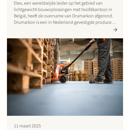
Etex, een wereldwijde leider op het gebied van
lichtgewicht bouwoplossingen met hoofdkantoor in
België, heeft de overname van Drumarkon afgerond.
Drumarkon is een in Nederland gevestigde producent
en leverancier van hoogwaardige brandwerende
panelen voor de scheepsbouw- en jachtbouwmarkt.
Deze transactie stelt Etex en haar Promat-technologie
platform in…
11 maart 2025