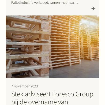
Palletindustrie verkoopt, samen met haar
dochtermaatschappijen UPC Pallets en Pallethandel
De Boer, jaarlijks meer dan 1,4 miljoen pallets,
waarvan tweederde gebruikt en eenderde nieuw.
Daarnaast worden jaarlijks meer dan…
7 november 2023
Stek adviseert Foresco Group
bij de overname van