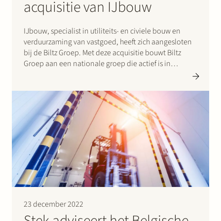
acquisitie van IJbouw
IJbouw, specialist in utiliteits- en civiele bouw en
verduurzaming van vastgoed, heeft zich aangesloten
bij de Biltz Groep. Met deze acquisitie bouwt Biltz
Groep aan een nationale groep die actief is in
verschillende segmenten, waaronder bouw,
vastgoedonderhoud en duurzaamheid. IJbouw zal
naast Biltz, Mouton en TBK blijven opereren onder
haar…
23 december 2022
Stek adviseert het Belgische