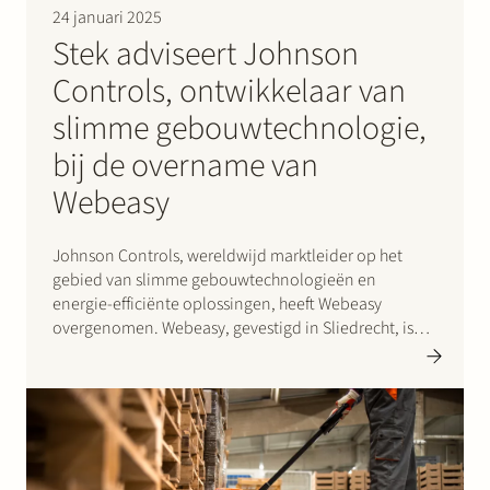
24 januari 2025
Stek adviseert Johnson
Controls, ontwikkelaar van
slimme gebouwtechnologie,
bij de overname van
Webeasy
Johnson Controls, wereldwijd marktleider op het
gebied van slimme gebouwtechnologieën en
energie-efficiënte oplossingen, heeft Webeasy
overgenomen. Webeasy, gevestigd in Sliedrecht, is
een toonaangevende leverancier van
automatiserings- en controlesystemen voor
gebouwen. Met de overname van Webeasy verstevigt
Johnson Controls haar positie in de groeiende
Europese markt voor slimme, verbonden…