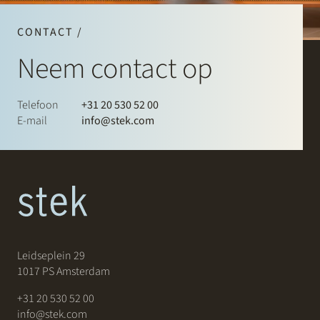
CONTACT /
Neem contact op
Telefoon
+31 20 530 52 00
E-mail
info@stek.com
Leidseplein 29
1017 PS Amsterdam
+31 20 530 52 00
info@stek.com