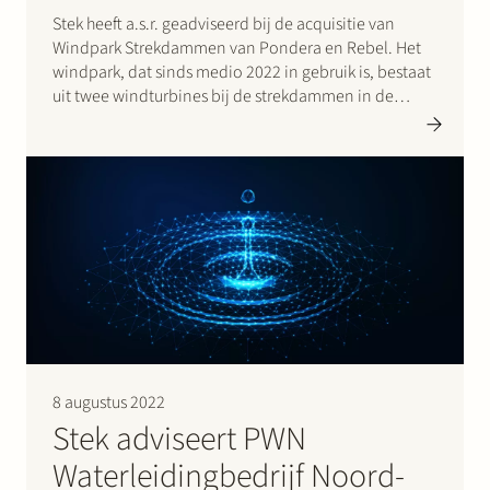
Stek heeft a.s.r. geadviseerd bij de acquisitie van
Windpark Strekdammen van Pondera en Rebel. Het
windpark, dat sinds medio 2022 in gebruik is, bestaat
uit twee windturbines bij de strekdammen in de
Eemshaven. In totaal hebben de twee windturbines
een gezamenlijk vermogen van 11 MW. Dit staat gelijk
aan het…
8 augustus 2022
Stek adviseert PWN
Waterleidingbedrijf Noord-