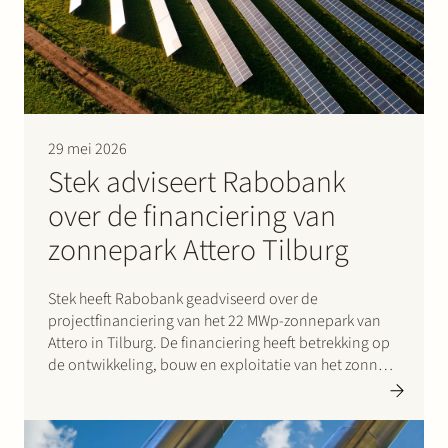
Werken bij Stek
29 mei 2026
Stek adviseert Rabobank
over de financiering van
Partner
Expertise
Energie
zonnepark Attero Tilburg
Volg ons
Stek heeft Rabobank geadviseerd over de
projectfinanciering van het 22 MWp-zonnepark van
Attero in Tilburg. De financiering heeft betrekking op
de ontwikkeling, bouw en exploitatie van het zonne-
energieproject, dat in april 2026 financial close
bereikte. Naar verwachting zal het zonnepark jaarlijks
voldoende duurzame elektriciteit opwekken om