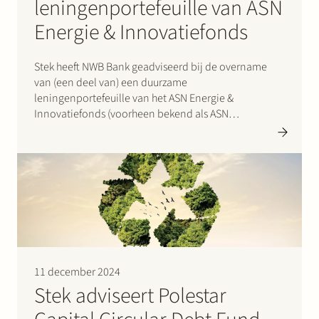
leningenportefeuille van ASN
Energie & Innovatiefonds
Stek heeft NWB Bank geadviseerd bij de overname
van (een deel van) een duurzame
leningenportefeuille van het ASN Energie &
Innovatiefonds (voorheen bekend als ASN
Groenprojectenfonds). De portefeuille bestond uit
leningen verstrekt aan 11 operationele wind- en
zonneparken, en co-locatieprojecten met
batterijopslagsystemen (BESS) in Nederland. De
projecten hebben een…
11 december 2024
Stek adviseert Polestar