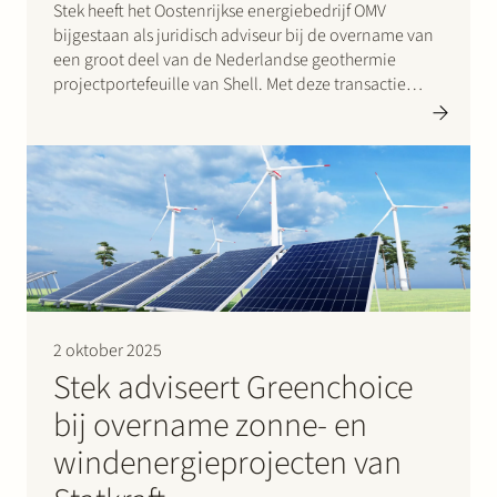
Stek heeft het Oostenrijkse energiebedrijf OMV
bijgestaan als juridisch adviseur bij de overname van
een groot deel van de Nederlandse geothermie
projectportefeuille van Shell. Met deze transactie
neemt OMV de positie van Shell over in de projecten
in Rotterdam, Capelle en Rijnland. Door deze
overname treedt OMV toe…
2 oktober 2025
Stek adviseert Greenchoice
bij overname zonne- en
windenergieprojecten van