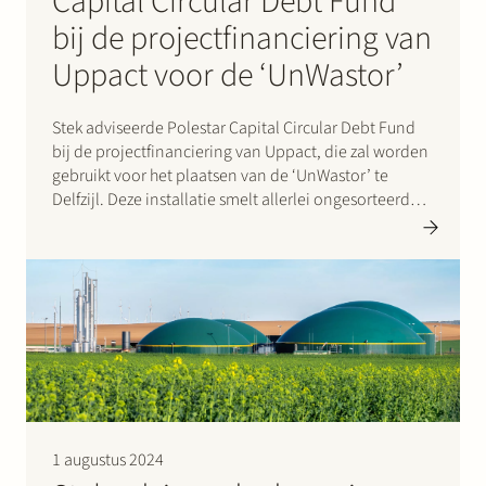
Capital Circular Debt Fund
bij de projectfinanciering van
Uppact voor de ‘UnWastor’
Stek adviseerde Polestar Capital Circular Debt Fund
bij de projectfinanciering van Uppact, die zal worden
gebruikt voor het plaatsen van de ‘UnWastor’ te
Delfzijl. Deze installatie smelt allerlei ongesorteerd
afval en zet het om in hoogwaardige nieuwe bouw- en
constructiematerialen. De gerecycelde producten zijn
100% circulair, en voor elke…
1 augustus 2024