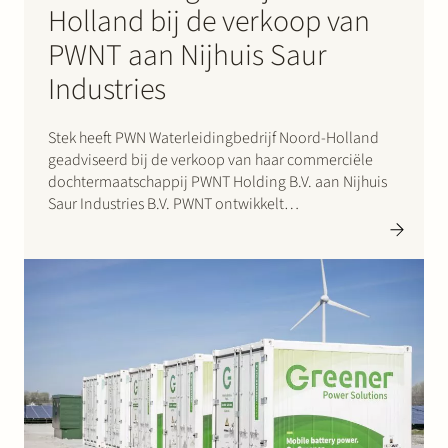
Holland bij de verkoop van
PWNT aan Nijhuis Saur
Industries
Stek heeft PWN Waterleidingbedrijf Noord-Holland
geadviseerd bij de verkoop van haar commerciële
dochtermaatschappij PWNT Holding B.V. aan Nijhuis
Saur Industries B.V. PWNT ontwikkelt
waterzuiveringstechnologie en maakt deze
wereldwijd beschikbaar. Nijhuis Saur Industries levert
oplossingen voor duurzaam watergebruik en energie.
De overname van PWNT vormt een essentiële
aanvulling op het innovatie-…