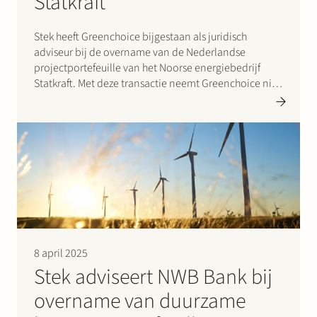
Statkraft
Stek heeft Greenchoice bijgestaan als juridisch
adviseur bij de overname van de Nederlandse
projectportefeuille van het Noorse energiebedrijf
Statkraft. Met deze transactie neemt Greenchoice niet
alleen bestaande zonne-energie-installaties over,
maar ook een reeks toekomstige projecten en een
ervaren team van medewerkers. De deal omvat: 120
MWp aan zonne-energie-installaties…
8 april 2025
Stek adviseert NWB Bank bij
overname van duurzame