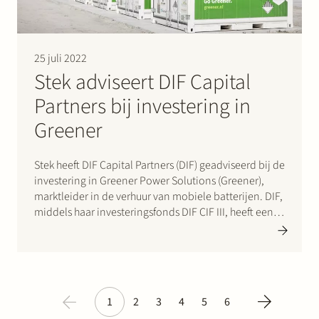
25 juli 2022
Stek adviseert DIF Capital
Partners bij investering in
Greener
Stek heeft DIF Capital Partners (DIF) geadviseerd bij de
investering in Greener Power Solutions (Greener),
marktleider in de verhuur van mobiele batterijen. DIF,
middels haar investeringsfonds DIF CIF III, heeft een
meerderheidsbelang verworven in Greener en
kapitaal verschaft om de marktpositie in Nederland
en daarbuiten te verstevigen door verder te…
1
2
3
4
5
6