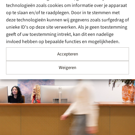
Brabant). Het project omvat vier Nordex N163-
technologieën zoals cookies om informatie over je apparaat
turbines en zal duurzame energie leveren aan circa…
op te slaan en/of te raadplegen. Door in te stemmen met
deze technologieën kunnen wij gegevens zoals surfgedrag of
unieke ID's op deze site verwerken. Als je geen toestemming
geeft of uw toestemming intrekt, kan dit een nadelige
invloed hebben op bepaalde functies en mogelijkheden.
Accepteren
Weigeren