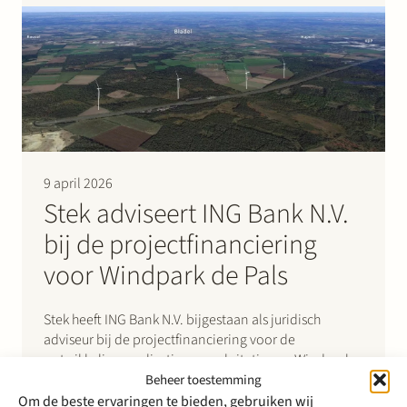
achter de dijk en onder bestaande…
9 april 2026
Stek adviseert ING Bank N.V.
bij de projectfinanciering
voor Windpark de Pals
Stek heeft ING Bank N.V. bijgestaan als juridisch
adviseur bij de projectfinanciering voor de
ontwikkeling, realisatie en exploitatie van Windpark
De Pals, een onshore windpark van 23,6 MW dat zal
Beheer toestemming
worden gerealiseerd in de gemeente Bladel (Noord-
Om de beste ervaringen te bieden, gebruiken wij