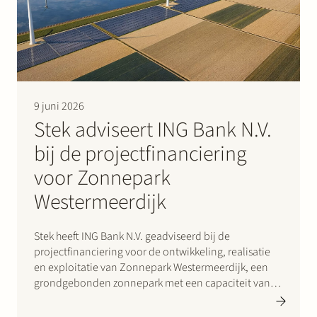
Werken bij Stek
9 juni 2026
Stek adviseert ING Bank N.V.
bij de projectfinanciering
Partner
Expertise
Energie
voor Zonnepark
Volg ons
Westermeerdijk
Stek heeft ING Bank N.V. geadviseerd bij de
projectfinanciering voor de ontwikkeling, realisatie
en exploitatie van Zonnepark Westermeerdijk, een
grondgebonden zonnepark met een capaciteit van
148 MWp gelegen in de Noordoostpolder en met een
totale lengte van circa 6,4 kilometer. De ligging, direct