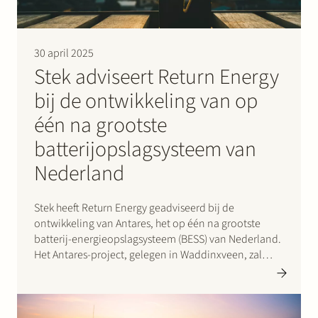
30 april 2025
Stek adviseert Return Energy
bij de ontwikkeling van op
één na grootste
batterijopslagsysteem van
Nederland
Stek heeft Return Energy geadviseerd bij de
ontwikkeling van Antares, het op één na grootste
batterij-energieopslagsysteem (BESS) van Nederland.
Het Antares-project, gelegen in Waddinxveen, zal
bestaan uit een batterij met een capaciteit van 100
MW/200 MWh die rechtstreeks wordt aangesloten op
het TenneT-netwerk. De oplevering wordt verwacht
medio 2026.