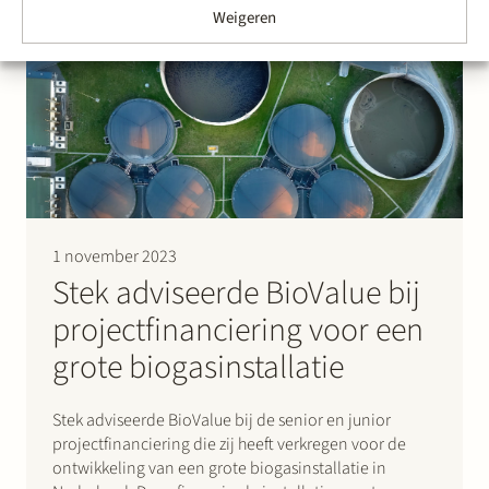
Weigeren
Group zal daarmee jaarlijks ~800 GWh biomethaan
kunnen produceren. Dat is voldoende om jaarlijks
meer…
1 november 2023
Stek adviseerde BioValue bij
projectfinanciering voor een
grote biogasinstallatie
Stek adviseerde BioValue bij de senior en junior
projectfinanciering die zij heeft verkregen voor de
ontwikkeling van een grote biogasinstallatie in