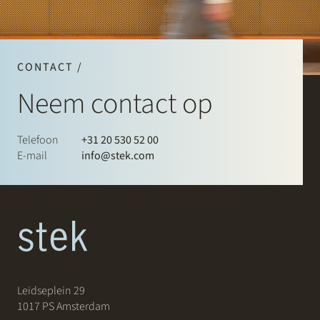
CONTACT /
Neem contact op
Telefoon
+31 20 530 52 00
E-mail
info@stek.com
Leidseplein 29
1017 PS Amsterdam