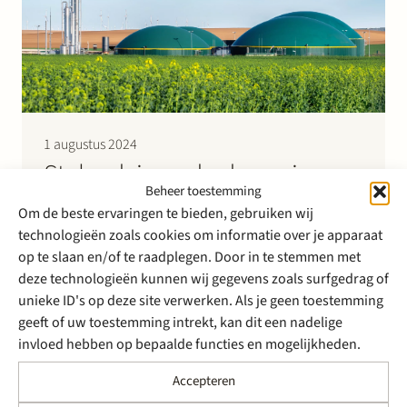
1 augustus 2024
Stek adviseerde de senior
Beheer toestemming
financiers bij de
Om de beste ervaringen te bieden, gebruiken wij
projectfinanciering voor 2
technologieën zoals cookies om informatie over je apparaat
op te slaan en/of te raadplegen. Door in te stemmen met
groengas fabrieken in
deze technologieën kunnen wij gegevens zoals surfgedrag of
Nederland
unieke ID's op deze site verwerken. Als je geen toestemming
geeft of uw toestemming intrekt, kan dit een nadelige
Stek adviseerde senior financiers ABN AMRO Bank en
invloed hebben op bepaalde functies en mogelijkheden.
ING Bank bij de €120 miljoen financiering voor SFP
Accepteren
Group die zal worden gebruikt voor de bouw van twee
grote 20MW biomethaan fabrieken in Nederland. SFP