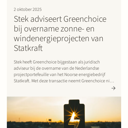
Werken bij Stek
2 oktober 2025
Stek adviseert Greenchoice
bij overname zonne- en
windenergieprojecten van
Statkraft
Stek heeft Greenchoice bijgestaan als juridisch
Partner
Expertise
Energie
adviseur bij de overname van de Nederlandse
projectportefeuille van het Noorse energiebedrijf
Volg ons
Statkraft. Met deze transactie neemt Greenchoice niet
alleen bestaande zonne-energie-installaties over,
maar ook een reeks toekomstige projecten en een
ervaren team van medewerkers. De deal omvat: 120
MWp aan zonne-energie-installaties…