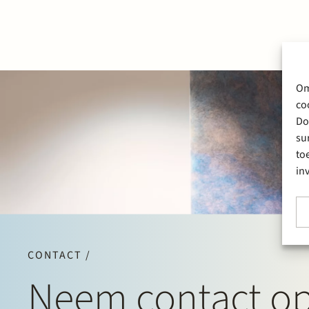
Om
co
Do
su
to
in
CONTACT /
Neem contact o