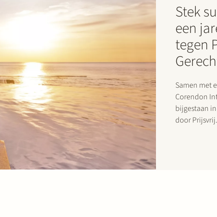
Stek s
een jar
tegen Pr
Gerech
Samen met ee
Corendon Int
bijgestaan i
door Prijsvrij
tussen haar 
opgezegd. Pri
opzegging…