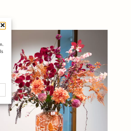
n.
ls