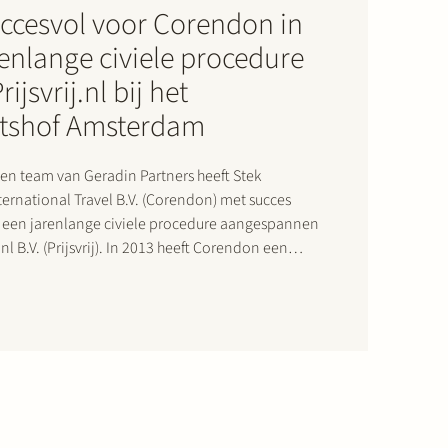
uccesvol voor Corendon in
enlange civiele procedure
ijsvrij.nl bij het
tshof Amsterdam
n team van Geradin Partners heeft Stek
ernational Travel B.V. (Corendon) met succes
n een jarenlange civiele procedure aangespannen
.nl B.V. (Prijsvrij). In 2013 heeft Corendon een
en Prijsvrij gesloten agentuurovereenkomst
jsvrij stelde zich op het standpunt dat die