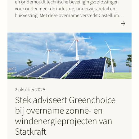
en onderhoudt technische beveiligingsoplossingen
voor onder meer de industrie, onderwijs, retail en
huisvesting. Met deze overname versterkt Castellum
Security haar positie als beveiligingsgroep actief op
het gebied van camera- en inbraaksystemen en
systemen voor toegangscontrole en branddetectie.
Het Stek-team bestond uit Fleur Vlassak…
2 oktober 2025
Stek adviseert Greenchoice
bij overname zonne- en
windenergieprojecten van
Statkraft