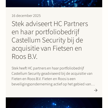
Werken bij Stek
16 december 2025
Stek adviseert HC Partners
en haar portfoliobedrijf
Castellum Security bij de
acquisitie van Fietsen en
Partner
Expertise
Energie
Roos B.V.
Volg ons
Stek heeft HC partners en haar portfoliobedrijf
Castellum Security geadviseerd bij de acquisitie van
Fieten en Roos B.V. Fieten en Roos is een
beveiligingsonderneming actief op het gebied van
preventie en detectie van inbraak en brand.Met deze
overname versterkt Castellum haar positie als
beveiligingsgroep actief op het…