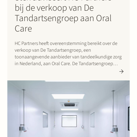
bij de verkoop van De
Tandartsengroep aan Oral
Care
HC Partners heeft overeenstemming bereikt over de
verkoop van De Tandartsengroep, een
toonaangevende aanbieder van tandeelkundige zorg
in Nederland, aan Oral Care. De Tandartsengroep
exploiteert 31 tandartspraktijken en 8 tandtechnische
laboratoria. Met deze overname wil Oral Care haar
positie in de Nederlandse mondzorgmakt versterken.
De samenwerking tussen De…