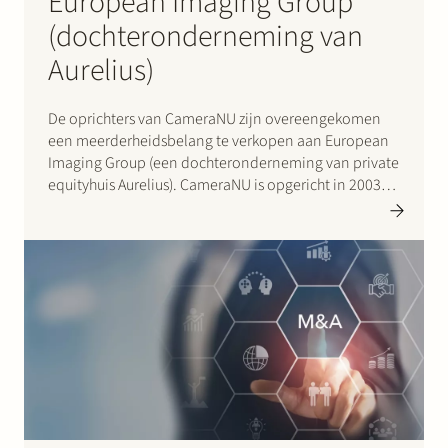
European Imaging Group
(dochteronderneming van
Aurelius)
De oprichters van CameraNU zijn overeengekomen
een meerderheidsbelang te verkopen aan European
Imaging Group (een dochteronderneming van private
equityhuis Aurelius). CameraNU is opgericht in 2003
en is sindsdien uitgegroeid tot de grootste
onafhankelijke omnichannel retailer van camera’s en
aanverwante producten in Nederland. CameraNU
verkoopt online en in haar zes winkels…