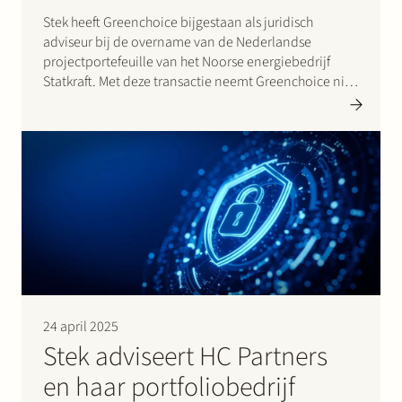
Stek heeft Greenchoice bijgestaan als juridisch
adviseur bij de overname van de Nederlandse
projectportefeuille van het Noorse energiebedrijf
Statkraft. Met deze transactie neemt Greenchoice niet
alleen bestaande zonne-energie-installaties over,
maar ook een reeks toekomstige projecten en een
ervaren team van medewerkers. De deal omvat: 120
MWp aan zonne-energie-installaties…
24 april 2025
Stek adviseert HC Partners
en haar portfoliobedrijf