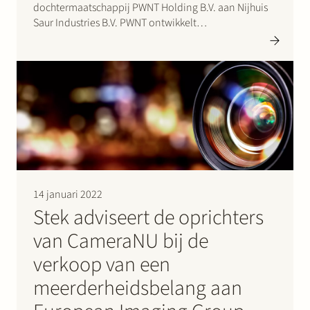
dochtermaatschappij PWNT Holding B.V. aan Nijhuis
Saur Industries B.V. PWNT ontwikkelt
waterzuiveringstechnologie en maakt deze
wereldwijd beschikbaar. Nijhuis Saur Industries levert
oplossingen voor duurzaam watergebruik en energie.
De overname van PWNT vormt een essentiële
aanvulling op het innovatie-…
14 januari 2022
Stek adviseert de oprichters
van CameraNU bij de
verkoop van een
meerderheidsbelang aan