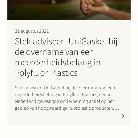
31 augustus 2021
Stek adviseert UniGasket bij
de overname van een
meerderheidsbelang in
Polyfluor Plastics
Stek adviseert UniGasket bij de overname van een
meerderheidsbelang in Polyfluor Plastics, een in
Nederland gevestigde onderneming actief op het
gebied van hoogwaardige fluorplastic producten.
UniGasket is een in Italie gevestigde onderneming en
marktleider op het gebied van PTFE-producten.
Polyfluor Plastics koopt voor eigen rekening in en
verkoopt duurzame, corrosiebestendige…