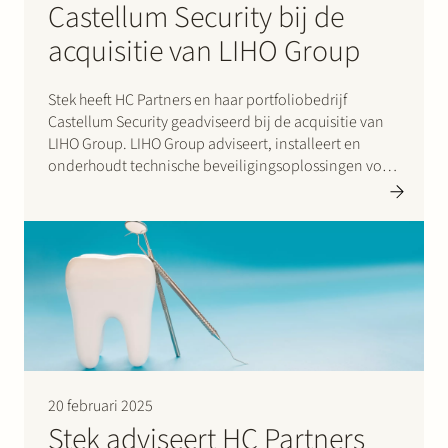
Castellum Security bij de
acquisitie van LIHO Group
Stek heeft HC Partners en haar portfoliobedrijf
Castellum Security geadviseerd bij de acquisitie van
LIHO Group. LIHO Group adviseert, installeert en
onderhoudt technische beveiligingsoplossingen voor
onder meer de industrie, overheid, onderwijs, hotels
en retail. Met deze overname versterkt Castellum
Security haar positie als beveiligingsgroep actief op
het gebied…
20 februari 2025
Stek adviseert HC Partners