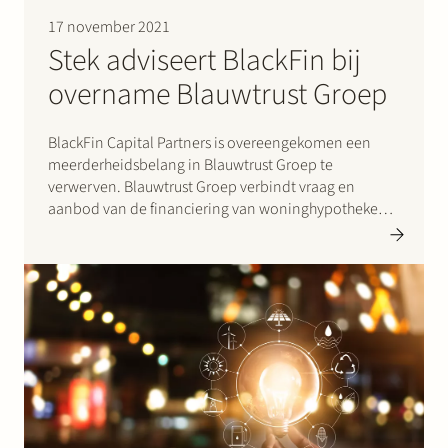
17 november 2021
Stek adviseert BlackFin bij
overname Blauwtrust Groep
BlackFin Capital Partners is overeengekomen een
meerderheidsbelang in Blauwtrust Groep te
verwerven. Blauwtrust Groep verbindt vraag en
aanbod van de financiering van woninghypotheken
in Nederland via haar entiteiten De Hypotheker,
DMPM, Conneqt en Quion. BlackFin is het
toonaangevende private equity platform dat zich
focust op groeiende bedrijven in de financiële…