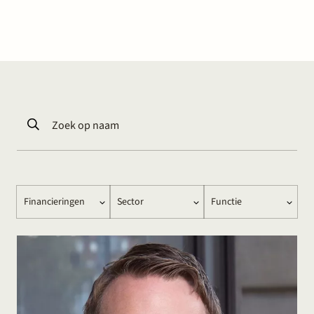
Werken bij Stek
Partner
Expertise
Energie
Volg ons