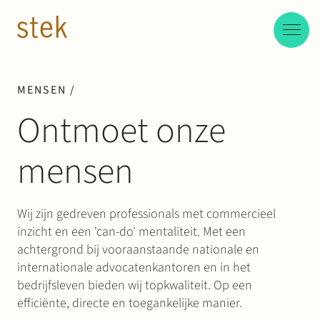
Doorgaan naar inhoud
NL
EN
Mensen
MENSEN /
Ontmoet onze
Expertise
mensen
Over ons
Track record
Wij zijn gedreven professionals met commercieel
inzicht en een 'can-do' mentaliteit. Met een
achtergrond bij vooraanstaande nationale en
News & Insights
internationale advocatenkantoren en in het
bedrijfsleven bieden wij topkwaliteit. Op een
Contact
efficiënte, directe en toegankelijke manier.