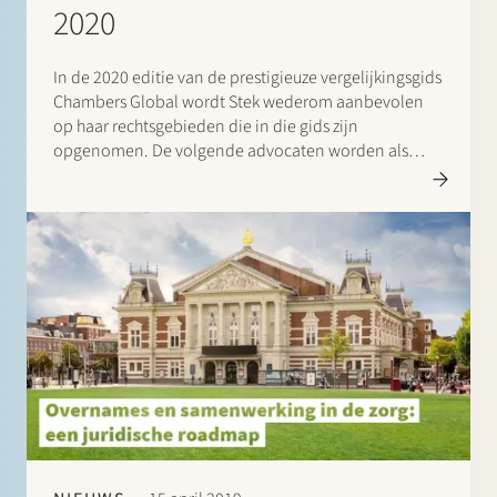
2020
In de 2020 editie van de prestigieuze vergelijkingsgids
Chambers Global wordt Stek wederom aanbevolen
op haar rechtsgebieden die in die gids zijn
opgenomen. De volgende advocaten worden als
“Leaders in their Field” aangeduid: Banking &
Finance: Frans Haak, Sharon Kaufmann, Herman
Wamelink; Corporate/M&A Mid-Market: Maarten van
der Graaf, Jasper Stek;…