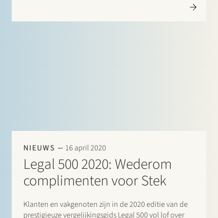
“Leaders in their Field” aangeduid: Banking &
Finance: Frans Haak, Sharon Kaufmann, Herman
Wamelink; Corporate/M&A Mid-Market: Eelco Bijkerk,
Maarten van der…
NIEUWS
16 april 2020
Legal 500 2020: Wederom
complimenten voor Stek
Klanten en vakgenoten zijn in de 2020 editie van de
prestigieuze vergelijkingsgids Legal 500 vol lof over