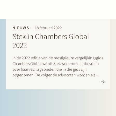
Werken bij Stek
NIEUWS
18 februari 2022
Stek in Chambers Global
2022
Partner
Exper
In de 2022 editie van de prestigieuze vergelijkingsgids
Chambers Global wordt Stek wederom aanbevolen
voor haar rechtsgebieden die in die gids zijn
opgenomen. De volgende advocaten worden als
“Leaders in their Field” aangeduid: Banking &
Finance: Frans Haak, Sharon Kaufmann, Herman
Wamelink; Corporate/M&A Mid-Market: Eelco Bijkerk,
Maarten…