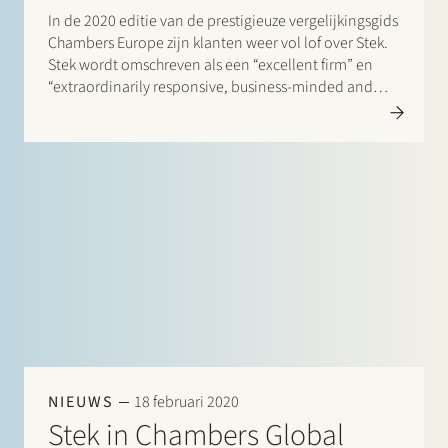
In de 2020 editie van de prestigieuze vergelijkingsgids
Chambers Europe zijn klanten weer vol lof over Stek.
Stek wordt omschreven als een “excellent firm” en
“extraordinarily responsive, business-minded and
good to work with”. Eén klant zegt: “They listen to the
problem and try to think of a wide range of…
NIEUWS
18 februari 2020
Stek in Chambers Global