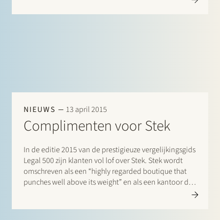
transacties (Gimv/United Dutch Breweries, Parcom…
NIEUWS
13 april 2015
Complimenten voor Stek
In de editie 2015 van de prestigieuze vergelijkingsgids
Legal 500 zijn klanten vol lof over Stek. Stek wordt
omschreven als een “highly regarded boutique that
punches well above its weight” en als een kantoor dat
“understands clients needs and is able to deliver at
low costs” en “continues to make…