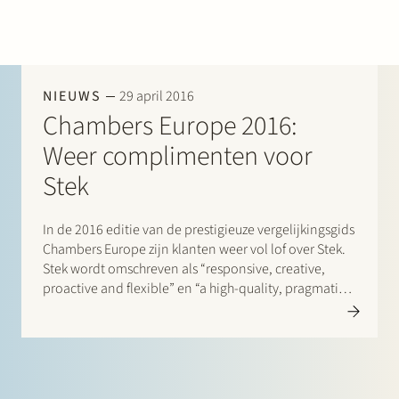
Werken bij Stek
NIEUWS
29 april 2016
Chambers Europe 2016:
Weer complimenten voor
Stek
Partner
Exper
In de 2016 editie van de prestigieuze vergelijkingsgids
Chambers Europe zijn klanten weer vol lof over Stek.
Stek wordt omschreven als “responsive, creative,
proactive and flexible” en “a high-quality, pragmatic
and solution-driven group”. Eén klant zegt: “I feel like I
am its only customer, which is very nice”. Alle
praktijkgebieden…