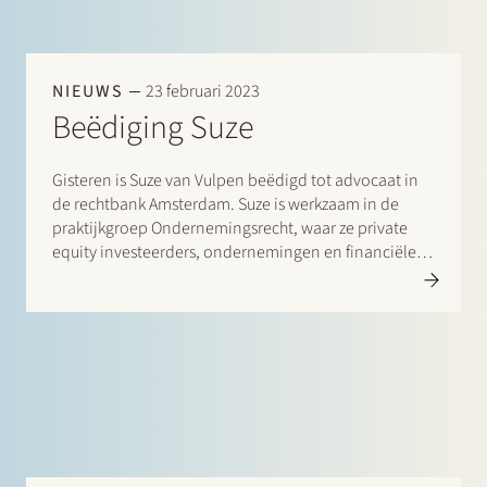
NIEUWS
23 februari 2023
Beëdiging Suze
Gisteren is Suze van Vulpen beëdigd tot advocaat in
de rechtbank Amsterdam. Suze is werkzaam in de
praktijkgroep Ondernemingsrecht, waar ze private
equity investeerders, ondernemingen en financiële
instellingen adviseert over fusies en overnames,
herstructureringen en andere
ondernemingsrechtelijke zaken. Suze werkte al twee
jaar bij Stek als studerend…