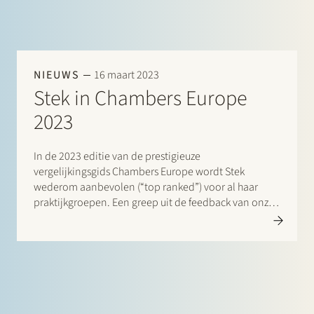
NIEUWS
16 maart 2023
Stek in Chambers Europe
2023
In de 2023 editie van de prestigieuze
vergelijkingsgids Chambers Europe wordt Stek
wederom aanbevolen (“top ranked”) voor al haar
praktijkgroepen. Een greep uit de feedback van onze
cliënten en vakgenoten: “The service level and quality
is top-tier. The team is always quick and on the ball.” /
“It…