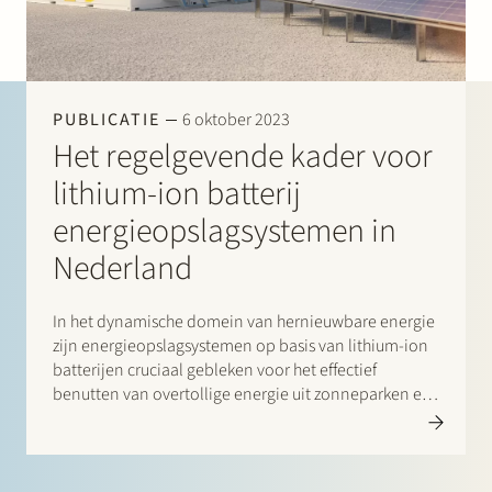
Werken bij Stek
PUBLICATIE
6 oktober 2023
Het regelgevende kader voor
lithium-ion batterij
energieopslagsystemen in
Partner
Exper
Nederland
In het dynamische domein van hernieuwbare energie
zijn energieopslagsystemen op basis van lithium-ion
batterijen cruciaal gebleken voor het effectief
benutten van overtollige energie uit zonneparken en
windturbines. Deze systemen bieden een strategische
oplossing voor het opslaan van overtollige energie
tijdens daluren en het vrijgeven van energie tijdens
piekuren, waardoor een…