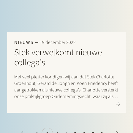
NIEUWS
19 december 2022
Stek verwelkomt nieuwe
collega’s
Met veel plezier kondigen wij aan dat Stek Charlotte
Groenhout, Gerard de Jongh en Koen Friedericy heeft
aangetrokken als nieuwe collega’s. Charlotte versterkt
onze praktijkgroep Ondernemingsrecht, waar zij als
advocaat private equity investeerders,
ondernemingen en financiële instellingen adviseert
over fusies en overnames, samenwerkingen,
herstructureringen en andere
ondernemingsrechtelijke…