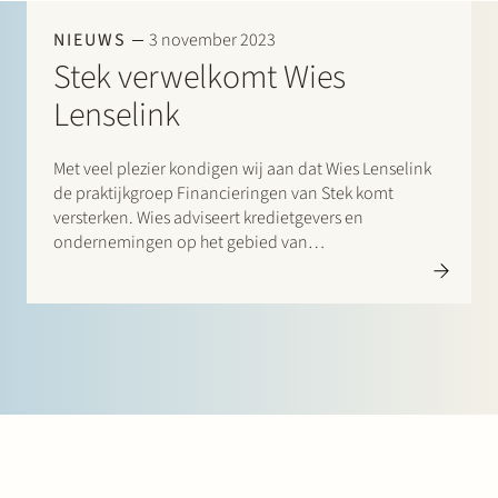
Werken bij Stek
NIEUWS
3 november 2023
Stek verwelkomt Wies
Lenselink
Met veel plezier kondigen wij aan dat Wies Lenselink
de praktijkgroep Financieringen van Stek komt
versterken. Wies adviseert kredietgevers en
Partner
Exper
ondernemingen op het gebied van
financieringstransacties, waaronder
acquisitiefinancieringen en
werkkapitaalfinancieringen. Voor haar komst naar
Stek werkte Wies als advocaat bij Allen & Overy.
Welkom Wies!