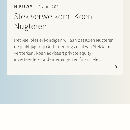
NIEUWS
1 april 2024
Stek verwelkomt Koen
Nugteren
Met veel plezier kondigen wij aan dat Koen Nugteren
de praktijkgroep Ondernemingsrecht van Stek komt
versterken. Koen adviseert private equity
investeerders, ondernemingen en financiële
instellingen over fusies en overnames,
samenwerkingen, herstructureringen en andere
ondernemingsrechtelijke zaken. Koen werkt geregeld
samen met internationale advocatenkantoren in
cross-border…