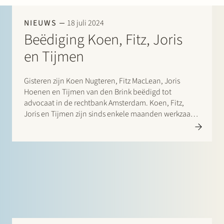
Werken bij Stek
NIEUWS
18 juli 2024
Beëdiging Koen, Fitz, Joris
en Tijmen
Gisteren zijn Koen Nugteren, Fitz MacLean, Joris
Hoenen en Tijmen van den Brink beëdigd tot
advocaat in de rechtbank Amsterdam. Koen, Fitz,
Partner
Exper
Joris en Tijmen zijn sinds enkele maanden werkzaam
bij Stek.