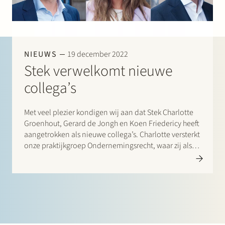
Werken bij Stek
NIEUWS
19 december 2022
Stek verwelkomt nieuwe
collega’s
Partner
Exper
Met veel plezier kondigen wij aan dat Stek Charlotte
Groenhout, Gerard de Jongh en Koen Friedericy heeft
aangetrokken als nieuwe collega’s. Charlotte versterkt
onze praktijkgroep Ondernemingsrecht, waar zij als
advocaat private equity investeerders,
ondernemingen en financiële instellingen adviseert
over fusies en overnames, samenwerkingen,
herstructureringen en andere
ondernemingsrechtelijke…