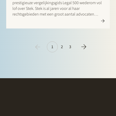
prestigieuze vergelijkingsgids Legal 500 wederom vol
lof over Stek. Stek is al jaren voor al haar
rechtsgebieden met een groot aantal advocaten
opgenomen in deze gids. Vermeldingen zijn er dit
jaar voor: Banking & finance – Borrower side: Frans
Haak,…
1
2
3