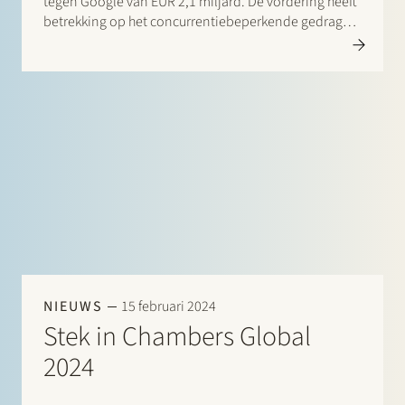
tegen Google van EUR 2,1 miljard. De vordering heeft
betrekking op het concurrentiebeperkende gedrag
van Google op het gebied van “ad tech”, de
verschillende technologieën achter online
adverteren. De zaak is aanhangig gemaakt door Stek
in…
NIEUWS
15 februari 2024
Stek in Chambers Global
2024