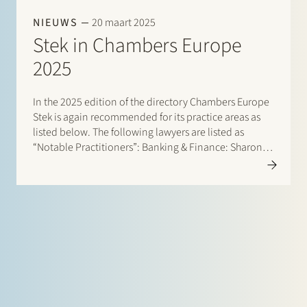
Werken bij Stek
NIEUWS
20 maart 2025
Stek in Chambers Europe
2025
In the 2025 edition of the directory Chambers Europe
Stek is again recommended for its practice areas as
listed below. The following lawyers are listed as
“Notable Practitioners”: Banking & Finance: Sharon
Partner
Exper
Kaufmann, Herman Wamelink; Banking & Finance –
Project Finance: Herman Wamelink; Corporate/M&A
Mid-Market: Eelco Bijkerk, Maarten…