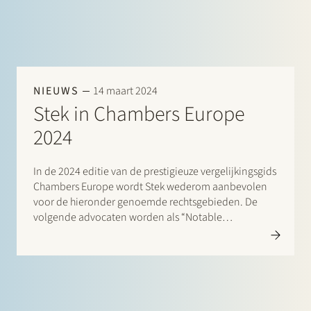
NIEUWS
14 maart 2024
Stek in Chambers Europe
2024
In de 2024 editie van de prestigieuze vergelijkingsgids
Chambers Europe wordt Stek wederom aanbevolen
voor de hieronder genoemde rechtsgebieden. De
volgende advocaten worden als “Notable
Practitioners” aangeduid: Banking & Finance: Sharon
Kaufmann, Herman Wamelink; Banking & Finance –
Project Finance: Herman Wamelink; Corporate/M&A
Mid-Market: Eelco Bijkerk, Maarten van der…