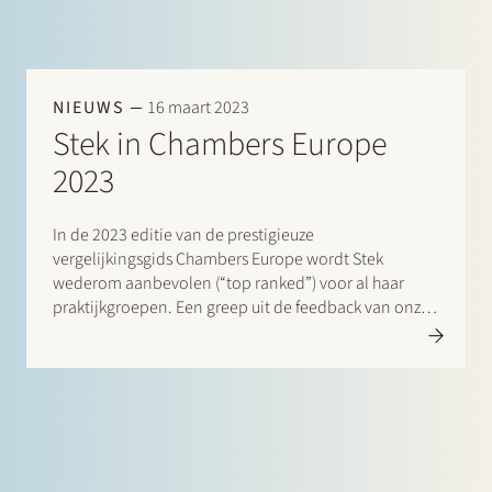
NIEUWS
16 maart 2023
Stek in Chambers Europe
2023
In de 2023 editie van de prestigieuze
vergelijkingsgids Chambers Europe wordt Stek
wederom aanbevolen (“top ranked”) voor al haar
praktijkgroepen. Een greep uit de feedback van onze
cliënten en vakgenoten: “The service level and quality
is top-tier. The team is always quick and on the ball.” /
“It…