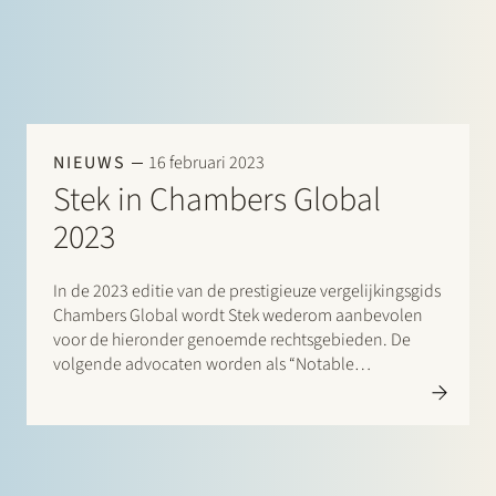
NIEUWS
16 februari 2023
Stek in Chambers Global
2023
In de 2023 editie van de prestigieuze vergelijkingsgids
Chambers Global wordt Stek wederom aanbevolen
voor de hieronder genoemde rechtsgebieden. De
volgende advocaten worden als “Notable
Practitioners” aangeduid: Banking & Finance: Frans
Haak, Sharon Kaufmann, Herman Wamelink;
Corporate/M&A Mid-Market: Eelco Bijkerk, Maarten
van der Graaf, Ruben Tros; Dispute…