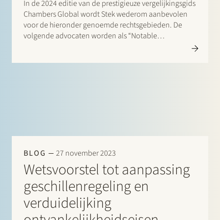
In de 2024 editie van de prestigieuze vergelijkingsgids
Chambers Global wordt Stek wederom aanbevolen
voor de hieronder genoemde rechtsgebieden. De
volgende advocaten worden als “Notable
Practitioners” aangeduid: Banking & Finance: Sharon
Kaufmann en Herman Wamelink; Corporate/M&A Mid-
Market: Eelco Bijkerk, Maarten van der Graaf en Ruben
Tros;…
BLOG
27 november 2023
Wetsvoorstel tot aanpassing
geschillenregeling en
verduidelijking
ontvankelijkheidseisen