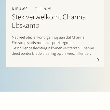
Werken bij Stek
NIEUWS
17 juli 2025
Stek verwelkomt Channa
Ebskamp
Met veel plezier kondigen wij aan dat Channa
Ebskamp sinds kort onze praktijkgroep
Geschillenbeslechting is komen versterken. Channa
Partner
Exper
deed eerder brede ervaring op via verschillende
stages binnen diverse rechtsgebieden, waaronder
ondernemingsrecht, vastgoed, corporate advisory,
geschilbeslechting en fusies en overnames.Bij Stek zal
zij zich richten op commerciële en…