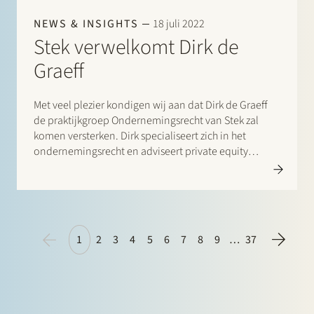
NEWS & INSIGHTS
18 juli 2022
Stek verwelkomt Dirk de
Graeff
Met veel plezier kondigen wij aan dat Dirk de Graeff
de praktijkgroep Ondernemingsrecht van Stek zal
komen versterken. Dirk specialiseert zich in het
ondernemingsrecht en adviseert private equity
investeerders, corporates en financiële instellingen
over uiteenlopende nationale en internationale
transacties, waaronder fusies en overnames,
investeringen en samenwerkingsverbanden. Voor zijn
overstap naar…
1
2
3
4
5
6
7
8
9
…
37