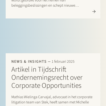
wordt gebruikt voor het nemen van
beleggingsbeslissingen en schept nieuwe
mogelijkheden om (oneerlijk) voordeel te behalen op
de effectenmarkten. In de Verenigde Staten wordt
steeds meer aandacht besteed aan alternative data
en ook in de Europese Unie is…
NEWS & INSIGHTS
1 februari 2025
Artikel in Tijdschrift
Ondernemingsrecht over
Corporate Opportunities
Mathias Wielinga Carvajal, advocaat in het corporate
litigation team van Stek, heeft samen met Michelle