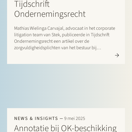
Tijdschrift
Ondernemingsrecht
Mathias Wielinga Carvajal, advocaat in het corporate
litigation team van Stek, publiceerde in Tijdschrift
Ondernemingsrecht een artikel over de
zorgvuldigheidsplichten van het bestuur bij
besluitvorming en handelen. In de juridische
literatuur en rechtspraak wordt vaak uitgegaan van
één algemene zorgvuldigheidsplicht, waarvan de
verschijningsvorm afhankelijk is van de
omstandigheden.
NEWS & INSIGHTS
9 mei 2025
Annotatie bij OK-beschikking