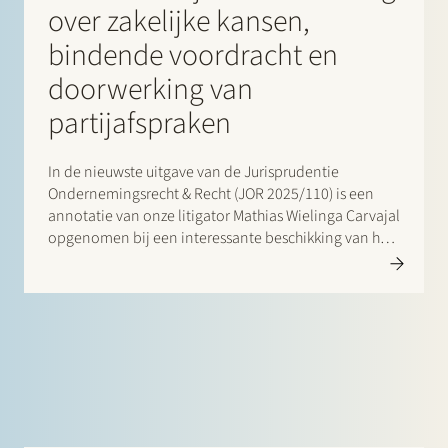
over zakelijke kansen,
bindende voordracht en
doorwerking van
partijafspraken
In de nieuwste uitgave van de Jurisprudentie
Ondernemingsrecht & Recht (JOR 2025/110) is een
annotatie van onze litigator Mathias Wielinga Carvajal
opgenomen bij een interessante beschikking van het
Gerechtshof Amsterdam (Ondernemingskamer) van 12
december 2024 (ECLI:NL:GHAMS:2024:3644). De zaak
draait om een conflict tussen joint-venturepartners…