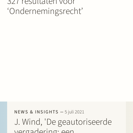
327 resultaten voor
Werken bij Stek
‘Ondernemingsrecht’
Partner
Exper
NEWS & INSIGHTS
5 juli 2021
J. Wind, 'De geautoriseerde
vergadering: een