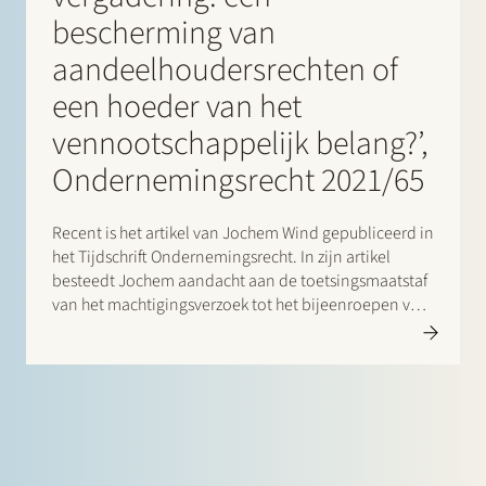
bescherming van
aandeelhoudersrechten of
een hoeder van het
vennootschappelijk belang?’,
Ondernemingsrecht 2021/65
Recent is het artikel van Jochem Wind gepubliceerd in
het Tijdschrift Ondernemingsrecht. In zijn artikel
besteedt Jochem aandacht aan de toetsingsmaatstaf
van het machtigingsverzoek tot het bijeenroepen van
een algemene vergadering door aandeelhouders in
beursvennootschappen (op grond van artikel 2:110
jo. 2:111 BW). Aan de hand van wetshistorische en…