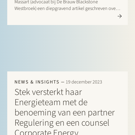
Massart (advocaat bij De Brauw Blackstone
Westbroek) een diepgravend artikel geschreven over
het leerstuk van de corporate opportunity. Dit leerstuk
bepaalt dat een zakelijke kans die aan de
vennootschap toebehoort, niet door bestuurders of…
NEWS & INSIGHTS
19 december 2023
Stek versterkt haar
Energieteam met de
benoeming van een partner
Regulering en een counsel
Corporate Energy